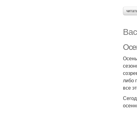
читат
Вас
Осе
Осень
сезон
созре
либо 
все э
Сегод
осенн