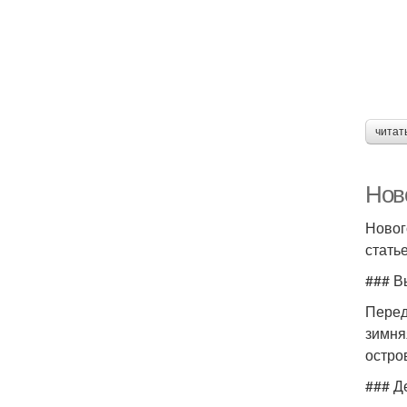
читат
Ново
Новог
стать
### В
Перед
зимня
остро
### Д