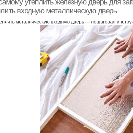
 самому утеплить железную дверь для заг
плить входную металлическую дверь
теплить металлическую входную дверь — пошаговая инстру