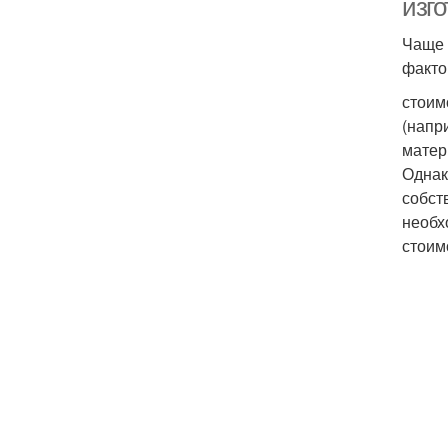
изг
Чаще 
факто
стоим
(напр
матер
Однак
собст
необх
стоим