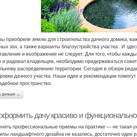
вы приобрели землю для строительства дачного домика, в
ных зон, а также варианты благоустройства участка . И зде
тавление и воображение не следует. Для того, чтобы каж
у и радовал владельцев, необходимо придерживаться сове
льному распределению территории. Сегодня в обзоре реда
ровки дачного участка. Наши идеи и рекомендации помогут
адебное пространство.
ь дальше →
 оформить дачу красиво и функционально
нять профессиональные приемы на практике — не такая уж
ипы ландшафтного дизайна не казались, достаточно один ра