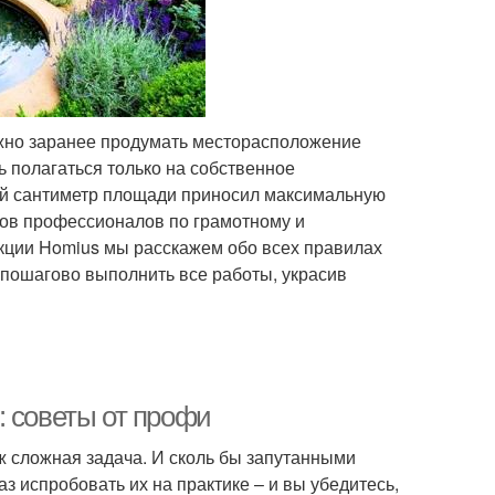
ажно заранее продумать месторасположение
сь полагаться только на собственное
дый сантиметр площади приносил максимальную
тов профессионалов по грамотному и
кции Homius мы расскажем обо всех правилах
 пошагово выполнить все работы, украсив
: советы от профи
 сложная задача. И сколь бы запутанными
з испробовать их на практике – и вы убедитесь,