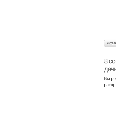
читат
8 с
дач
Вы ре
распр