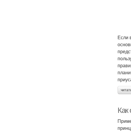
Если 
основ
предс
польз
прави
плани
приус
читат
Как
Приме
принц