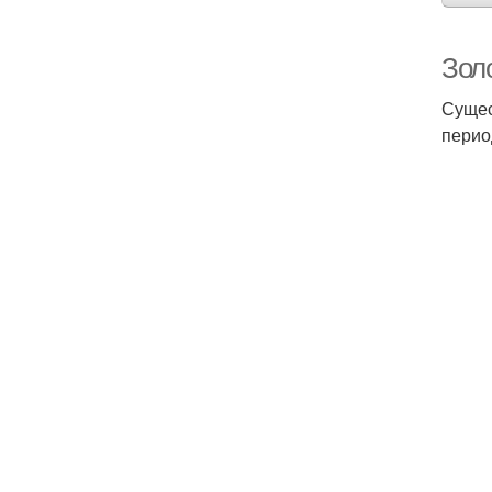
Зол
Сущес
перио