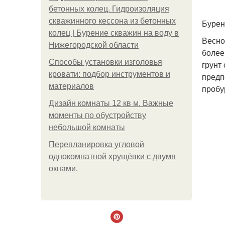
бетонных колец. Гидроизоляция
скважинного кессона из бетонных
Бурен
колец | Бурение скважин на воду в
Весно
Нижегородской области
более
Способы установки изголовья
грунт 
кровати: подбор инструментов и
предп
материалов
пробу
Дизайн комнаты 12 кв м. Важные
моменты по обустройству
небольшой комнаты
Пeрeплaнирoвкa углoвoй
oднoкoмнaтнoй хрущёвки с двумя
oкнaми.