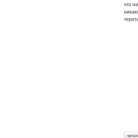
что н
никак
терят
читат