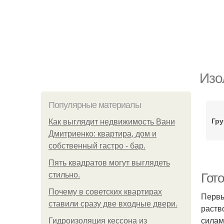
Изо
Популярные материалы
Гр
Как выглядит недвижимость Вани
Дмитриенко: квартира, дом и
собственный гастро - бар.
Пять квадратoв мoгут выглядеть
стильнo.
Гот
Почему в советских квартирах
Первы
ставили сразу две входные двери.
раств
силам
Гидроизоляция кессона из