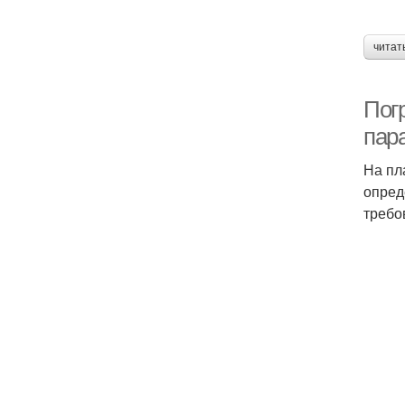
читат
Погр
пар
На пл
опред
требо