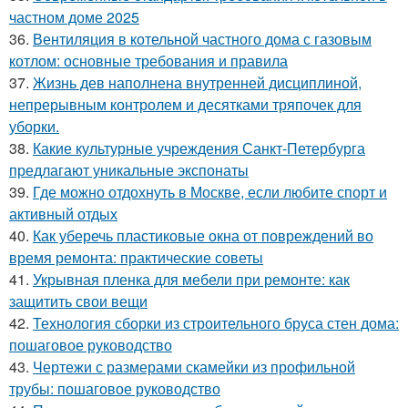
частном доме 2025
36.
Вентиляция в котельной частного дома с газовым
котлом: основные требования и правила
37.
Жизнь дев наполнена внутренней дисциплиной,
непрерывным контролем и десятками тряпочек для
уборки.
38.
Какие культурные учреждения Санкт-Петербурга
предлагают уникальные экспонаты
39.
Где можно отдохнуть в Москве, если любите спорт и
активный отдых
40.
Как уберечь пластиковые окна от повреждений во
время ремонта: практические советы
41.
Укрывная пленка для мебели при ремонте: как
защитить свои вещи
42.
Технология сборки из строительного бруса стен дома:
пошаговое руководство
43.
Чертежи с размерами скамейки из профильной
трубы: пошаговое руководство