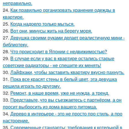
неправильно.
24.
Как правильно организовать хранение одежды в
квартире.
25.
Когда надоело только мыться.
26.
Вот они, минусы жить на берегу моря.
27.
Девушка своими руками делает реалистичную мини -
библиотеку.
28.
Что происходит в Японии с недвижимостью?
29.
В случае если у вас в квартире остались старые
советские радиаторы - не спешите их менять!
30.
Лайфхаки, чтобы заставить квартиру вкусно пахнуть.
31.
Пока все красят стены в белый цвет, эта девушка
решила играть по-другому.
32.
Ремонт, в наше время, уже не нужда, а тренд.
33.
Представьте, что вы съезжаетесь с партнёром, а он
просит выбросить из дома вашего питомца.
34.
Дерево в интерьере - это не просто про стиль, а про
настроение.
35.
Современные стандарты: требования к котельной в