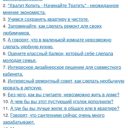
2.
"Хватит Копить - Начинайте Тратить" - неожиданное
мнение экономиста.
3.
Учимся сохранять квартиру в чистоте.
4.
Запоминайте, как сделать ремонт для своих
любимчиков.
5.
А говорят, что в маленькой комнате невозможно
сделать удобную кухню.
6.
Оцените классный балкон, который себе сделала
молодая семья.
7.
Интересное дизайнерское решение для совместного
кабинета.
8.
Интересный ремонтный совет, как сделать необычную
кровать в детскую.
9.
Без чего, как вы считаете, невозможно жить в доме?
10.
А чем бы вы этот пустующий уголок дополнили?
11.
А где бы вы лучше жили: в общаге или в квартире?
12.
Говорят, что сантехники сейчас очень много
зарабатывают.