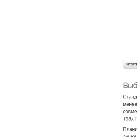
читат
Выб
Станд
менее
совме
198х1
Плани
душем