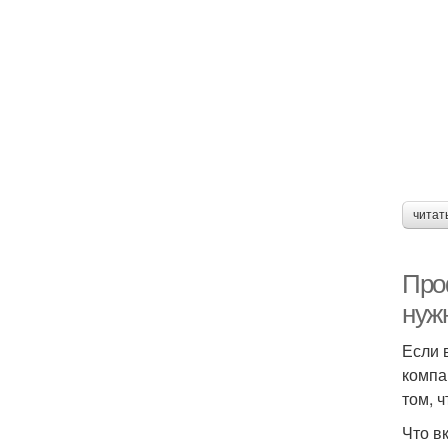
читат
Про
нуж
Если 
компа
том, 
Что в