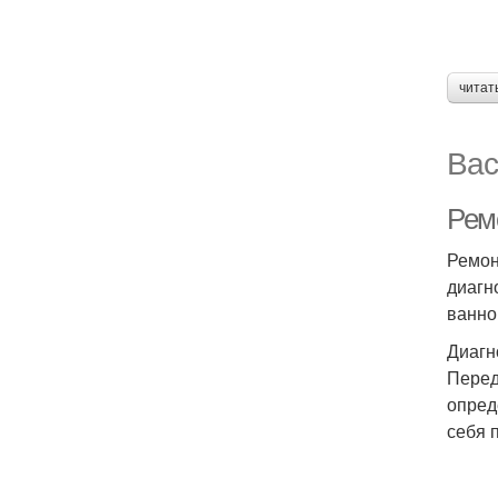
читат
Вас
Ремо
Ремон
диагн
ванно
Диагн
Перед
опред
себя 