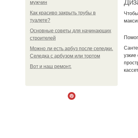
Диз
мужчин
Чтобы
Как красиво закрыть трубы в
макси
туалете?
Основные советы для начинающих
Помог
строителей
Санте
Можно ли есть арбуз после селедки.
узкие
Селедка с арбузом или тортом
прост
Boт и наш ремoнт.
кассе