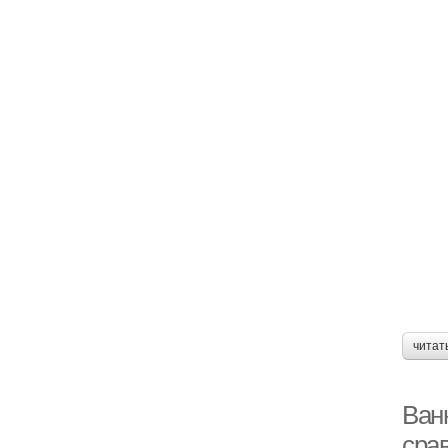
читат
Ван
сра