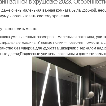
айн ванной в хрущевке 2023. Особенност
 даже очень маленькая ванная комната была удобной, нео
муму и организовать систему хранения.
ут сэкономить место:
хника уменьшенных размеров – маленькая раковина, унита
 стиральные машины;Угловые полки – позволят поместить 
ранство без ущерба для удобства;Шкафчик с зеркалом над 
тные двери;Подвесные унитазы, раковины и даже стираль