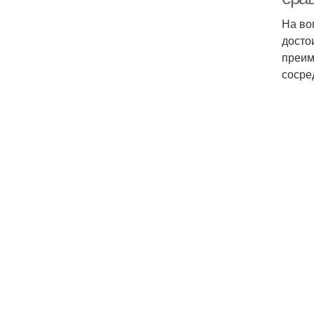
На во
досто
преим
сосре