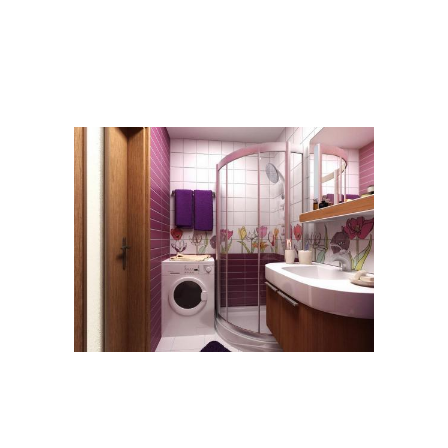
Ремонт в ванной
Комната с душевым
комнате
Комната в
Стиль в хрущевке
скандинавском стиле
Мебели в
Машинка в хрущевке
прямоугольной комнате
Детская комната
Комнаты для подростка