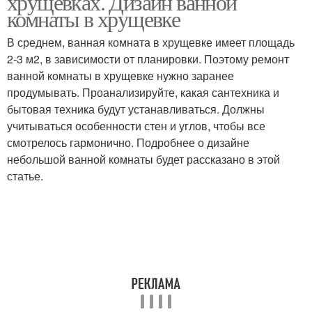
хрущевках. Дизайн ванной
комнаты в хрущевке
В среднем, ванная комната в хрущевке имеет площадь
2-3 м2, в зависимости от планировки. Поэтому ремонт
Санузел в хрущевке
Ремонт в хрущевке
ванной комнаты в хрущевке нужно заранее
продумывать. Проанализируйте, какая сантехника и
бытовая техника будут устанавливаться. Должны
учитываться особенности стен и углов, чтобы все
Комнаты в темных
Комнаты в кирпичной
смотрелось гармонично. Подробнее о дизайне
тонах
хрущевке
небольшой ванной комнаты будет рассказано в этой
статье.
Лофт в хрущевке
Комната в стиле
Комната с душевой
Кабина в хрущевке