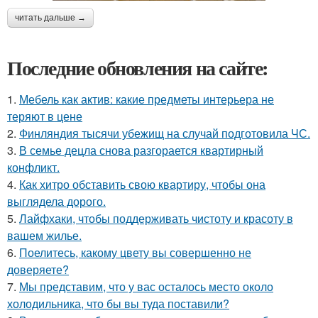
читать дальше →
Последние обновления на сайте:
1.
Мебель как актив: какие предметы интерьера не
теряют в цене
2.
Финляндия тысячи убежищ на случай подготовила ЧС.
3.
В семье децла снова разгорается квартирный
конфликт.
4.
Как хитро обставить свою квартиру, чтобы она
выглядела дорого.
5.
Лайфхаки, чтобы поддерживать чистоту и красоту в
вашем жилье.
6.
Поелитесь, какому цвету вы совершенно не
доверяете?
7.
Мы представим, что у вас осталось место около
холодильника, что бы вы туда поставили?