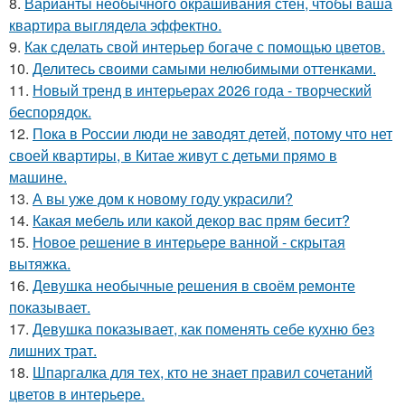
8.
Варианты необычного окрашивания стен, чтобы ваша
квартира выглядела эффектно.
9.
Как сделать свой интерьер богаче с помощью цветов.
10.
Делитесь своими самыми нелюбимыми оттенками.
11.
Новый тренд в интерьерах 2026 года - творческий
беспорядок.
12.
Пока в России люди не заводят детей, потому что нет
своей квартиры, в Китае живут с детьми прямо в
машине.
13.
А вы уже дом к новому году украсили?
14.
Какая мебель или какой декор вас прям бесит?
15.
Новое решение в интерьере ванной - скрытая
вытяжка.
16.
Девушка необычные решения в своём ремонте
показывает.
17.
Девушка показывает, как поменять себе кухню без
лишних трат.
18.
Шпаргалка для тех, кто не знает правил сочетаний
цветов в интерьере.