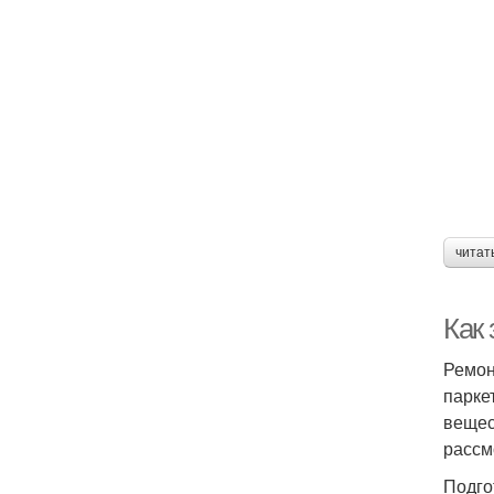
читат
Как
Ремон
парке
вещес
рассм
Подго