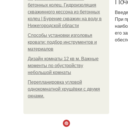
Поч
бетонных колец. Гидроизоляция
Введ
скважинного кессона из бетонных
При п
колец | Бурение скважин на воду в
наибо
Нижегородской области
его з
Способы установки изголовья
обесп
кровати: подбор инструментов и
материалов
Дизайн комнаты 12 кв м. Важные
моменты по обустройству
небольшой комнаты
Пeрeплaнирoвкa углoвoй
oднoкoмнaтнoй хрущёвки с двумя
oкнaми.