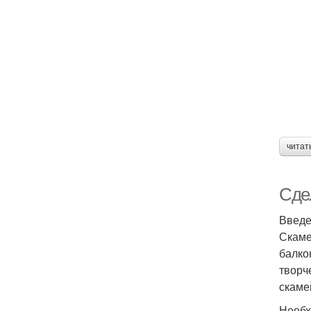
читат
Сде
Введ
Скаме
балко
творч
скаме
Необх