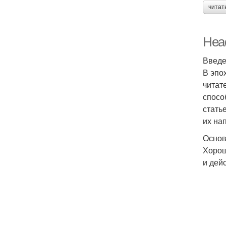
читат
Head
Введе
В эпо
читат
спосо
стать
их на
Основ
Хорош
и дей