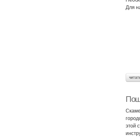
Для н
читат
Поша
Скаме
город
этой 
инстр