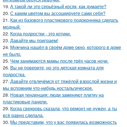
19.
А такой ли это серьёзный косяк, как думаете?
20.
С каким цветом вы ассоциируете сами себя?
21.
Как из базового пластикового подоконника сделать
модный.
22.
Когда подростки - это котики.
23.
Давайте мы поиграем!
24.
Мужчина нашёл в своём доме окно, которого в доме
не было.
25.
Чем занимаются мамы после трёх часов ночи.
26.
Вы не поверите, но это детская комната для
подростка.
27.
Давайте отвлечёмся от тяжёлой взрослой жизни и
мы вспомним что-нибудь ностальгическое.
28.
Новая тенденция: люди заменяют плитку на
пластиковые панели.
29.
Когда свекровь сказала, что ремонт не нужен, а ты
всё равно сделала.
30.
Мы представим, что у вас появилась возможность