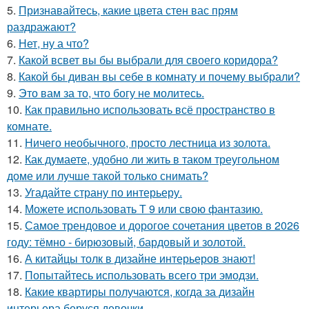
5.
Признавайтесь, какие цвета стен вас прям
раздражают?
6.
Нет, ну а что?
7.
Какой всвет вы бы выбрали для своего коридора?
8.
Какой бы диван вы себе в комнату и почему выбрали?
9.
Это вам за то, что богу не молитесь.
10.
Как правильно использовать всё пространство в
комнате.
11.
Ничего необычного, просто лестница из золота.
12.
Как думаете, удобно ли жить в таком треугольном
доме или лучше такой только снимать?
13.
Угадайте страну по интерьеру.
14.
Можете использовать Т 9 или свою фантазию.
15.
Самое трендовое и дорогое сочетания цветов в 2026
году: тёмно - бирюзовый, бардовый и золотой.
16.
А китайцы толк в дизайне интерьеров знают!
17.
Попытайтесь использовать всего три эмодзи.
18.
Какие квартиры получаются, когда за дизайн
интерьера беруся девочки.