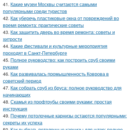
41.
Какие музеи Москвы считаются самыми
популярными среди туристов
42.
Как уберечь пластиковые окна от повреждений во
время ремонта: практические советы
43.
Как защитить дверь во время ремонта: советы и
хитрости
44.
Какие фестивали и культурные мероприятия
проходят в Санкт-Петербурге
45.
Полное руководство: как построить сруб своими
руками
46.
Как развивалась промышленность Коврова в
советский период
47.
Как собрать сруб из бруса: полное руководство для
начинающих
48.
Скамья из профтрубы своими руками: простая
инструкция
49.
Почему потолочные карнизы остаются популярными:
секреты их успеха
50.
Как выбрать потолочные карнизы для штор: полное