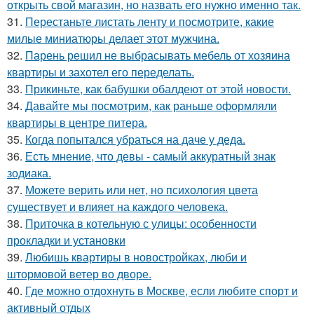
открыть свой магазин, но назвать его нужно именно так.
31.
Перестаньте листать ленту и посмотрите, какие
милые миниатюры делает этот мужчина.
32.
Парень решил не выбрасывать мебель от хозяина
квартиры и захотел его переделать.
33.
Прикиньте, как бабушки обалдеют от этой новости.
34.
Давайте мы посмотрим, как раньше оформляли
квартиры в центре питера.
35.
Когда попытался убраться на даче у деда.
36.
Есть мнение, что девы - самый аккуратный знак
зодиака.
37.
Можете верить или нет, но психология цвета
существует и влияет на каждого человека.
38.
Приточка в котельную с улицы: особенности
прокладки и установки
39.
Любишь квартиры в новостройках, люби и
штормовой ветер во дворе.
40.
Где можно отдохнуть в Москве, если любите спорт и
активный отдых