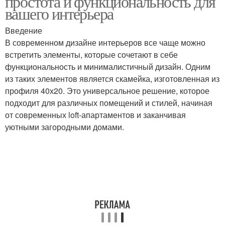
простота и функциональность для
вашего интерьера
Введение
Профиль для натяжного
Профиль для натяжных
В современном дизайне интерьеров все чаще можно
потолка
потолков
встретить элементы, которые сочетают в себе
функциональность и минималистичный дизайн. Одним
из таких элементов является скамейка, изготовленная из
профиля 40х20. Это универсальное решение, которое
Бесшовный профиль
Алюминиевый профиль
подходит для различных помещений и стилей, начиная
от современных loft-апартаментов и заканчивая
уютными загородными домами.