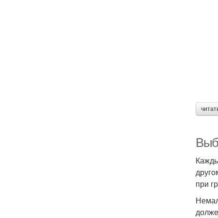
читат
Выб
Кажды
друго
при г
Немал
долже