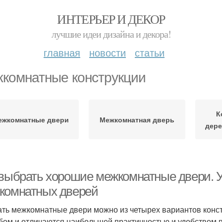
ИНТЕРЬЕР И ДЕКОР
лучшие идеи дизайна и декора!
главная
новости
статьи
комнатные конструкции
К
ежкомнатные двери
Межкомнатная дверь
дере
 выбрать хорошие межкомнатные двери. У
комнатных дверей
ть межкомнатные двери можно из четырех вариантов конс
бом и отличаются наибольшей практичностью и удобством п