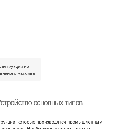
онструкции из
вянного массива
стройство основных типов
трукции, которые производятся промышленным
рименения. Необходимо отметить, что все