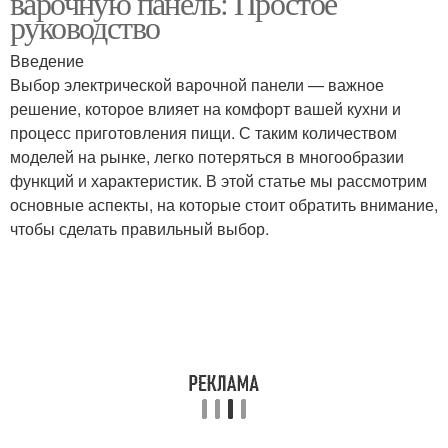
варочную панель: Простое
руководство
Введение
Панель для небольшой
Панель с оптимальной
Выбор электрической варочной панели — важное
кухни
мощностью
решение, которое влияет на комфорт вашей кухни и
процесс приготовления пищи. С таким количеством
моделей на рынке, легко потеряться в многообразии
функций и характеристик. В этой статье мы рассмотрим
Посуды с индукционной
Индукционная панель
основные аспекты, на которые стоит обратить внимание,
панелью
чтобы сделать правильный выбор.
Газовая панель
Газовые панели
Панели в зависимости