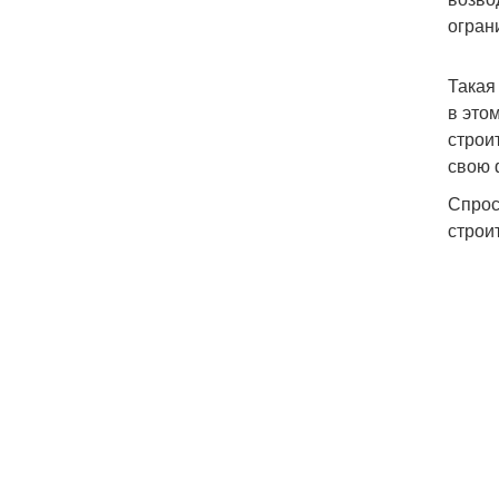
огран
Такая
в это
строи
свою 
Спрос
строи