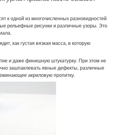
сят к одной из многочисленных разновидностей
ные рельефные рисунки и различные узоры. Это
иала.
ит, как густая вязкая масса, в которую
ытие и даже финишную штукатурку. При этом не
очно зашпаклевать явные дефекты, различные
апоминающее акриловую пропитку.