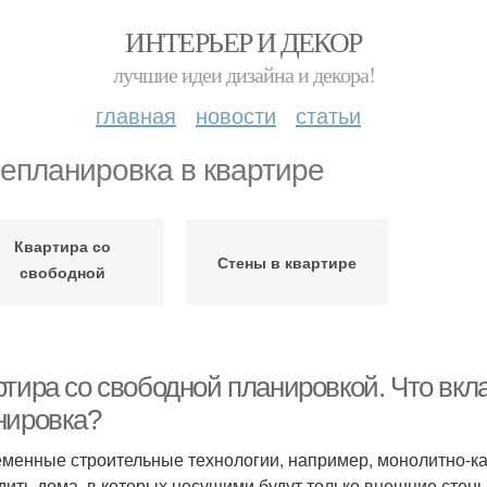
ИНТЕРЬЕР И ДЕКОР
лучшие идеи дизайна и декора!
главная
новости
статьи
епланировка в квартире
Квартира со
Стены в квартире
свободной
планировкой
ртира со свободной планировкой. Что вкл
нировка?
менные строительные технологии, например, монолитно-ка
дить дома, в которых несущими будут только внешние стены