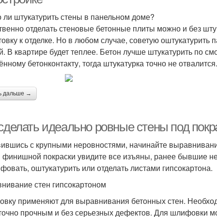
 ли штукатурить стены в панельном доме?
твенно отделать стеновые бетонные плиты можно и без шту
товку к отделке. Но в любом случае, советую оштукатурить
й. В квартире будет теплее. Бетон лучше штукатурить по см
ённому бетонконтакту, тогда штукатурка точно не отвалится
ь дальше →
 сделать идеально ровные стены под покр
ившись с крупными неровностями, начинайте выравнивание
 финишной покраски увидите все изъяны, ранее бывшие н
фовать, оштукатурить или отделать листами гипсокартона.
нивание стен гипсокартоном
вку применяют для выравнивания бетонных стен. Необход
точно прочным и без серьезных дефектов. Для шлифовки м