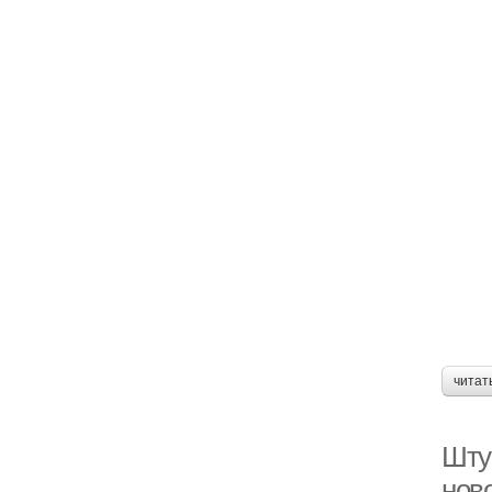
читат
Шту
нов