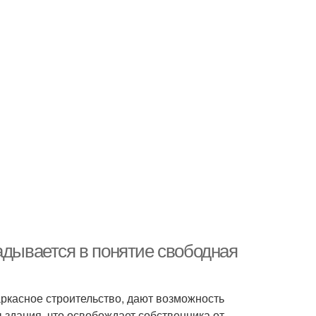
адывается в понятие свободная
ркасное строительство, дают возможность
 здания, что освобождает собственника от