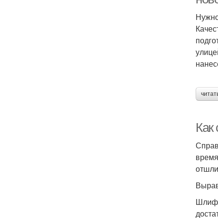
Нужно
Качес
подго
улице
нанес
читат
Как
Справ
время
отшли
Вырав
Шлифо
доста