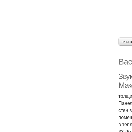
читат
Вас
Зву
Мак
толщи
Панел
стен 
помещ
в теп
33 Дб