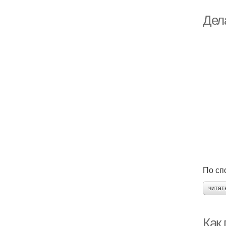
Дел
По сп
читат
Как 