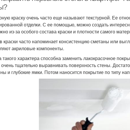
ы?
рную краску очень часто еще называют текстурной. Ее отно
ированной отделки. С ее помощью, можно создать интерес
жно из-за особого состава краски и плотности самого матер
в краски часто напоминает консистенцию сметаны или выгляд
ляют акриловые компоненты.
а такого характера способна заменить лакокрасочное покр
 очень тщательно выравнивать поверхность стены. Достат
ны и глубокие ямки. Потом наносится покрытие по типу н