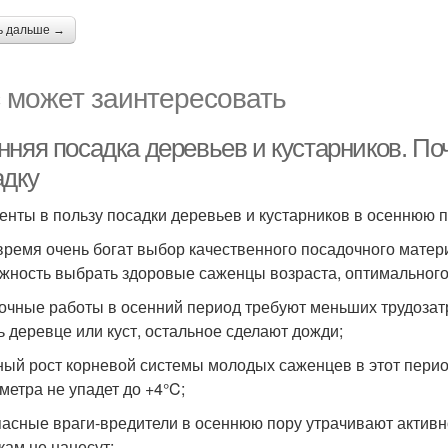
ь дальше →
 может заинтересовать
нняя посадка деревьев и кустарников. П
адку
енты в пользу посадки деревьев и кустарников в осеннюю п
 время очень богат выбор качественного посадочного матер
жность выбрать здоровые саженцы возраста, оптимального 
очные работы в осенний период требуют меньших трудозатр
ь деревце или куст, остальное сделают дожди;
ный рост корневой системы молодых саженцев в этот период
метра не упадет до +4°C;
пасные враги-вредители в осеннюю пору утрачивают активно
кам не нанесут;