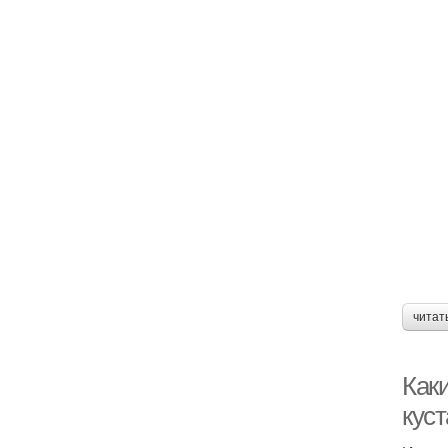
читат
Как
кус