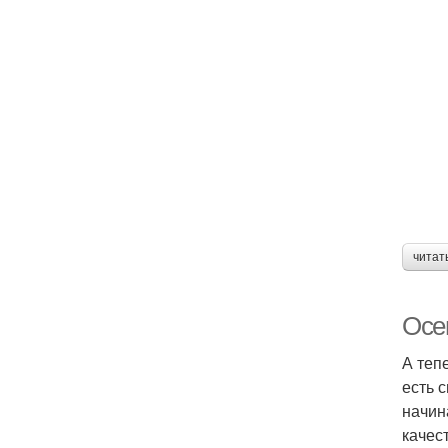
читат
Осе
А теп
есть 
начин
качес