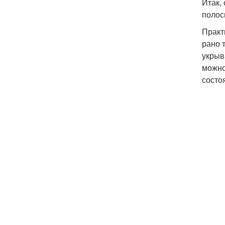
Итак,
поло
Практ
рано 
укрыв
можно
состо