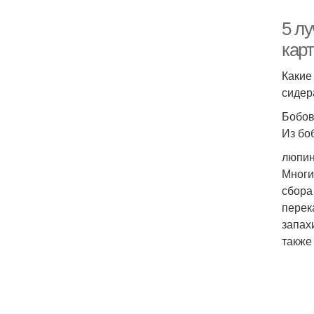
5 л
кар
Какие
сидер
Бобо
Из бо
люпин
Многи
сбора
перек
запах
также