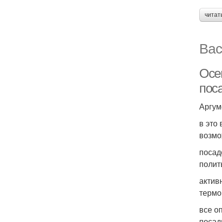
читат
Вас
Осе
пос
Аргум
в это
возмо
посад
полит
актив
термо
все о
посад