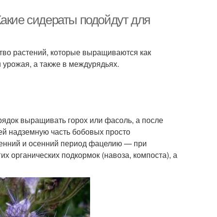
Какие сидераты подойдут для
тво растений, которые выращиваются как
 урожая, а также в междурядьях.
ядок выращивать горох или фасоль, а после
ей надземную часть бобовых просто
сенний и осенний период фацелию — при
х органических подкормок (навоза, компоста), а