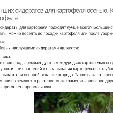
учших сидератов для картофеля осенью. 
тофеля
 сидераты для картофеля подходят лучше всего? Большинс
аты, можно посеять до посадки картофеля или после уборки
вые
бовых наилучшими сидератами являются:
,вика.
е овощеводы рекомендуют в междурядьях картофельных гр
 урожая этих растений и выкапывания картофельных клубн
апывать при осенней вспашке огорода. Также сажают в ве
ивании в землю это растение может заменить внесение други
 «прогоняет» проволочника.