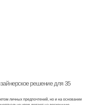
изайнерское решение для 35
четом личных предпочтений, но и на основании
онцептуально упор делают на роскошную