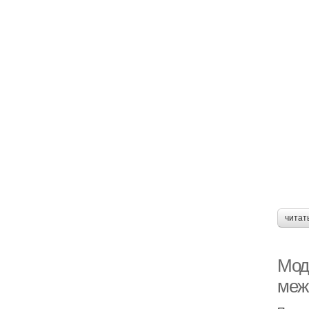
читат
Мод
меж