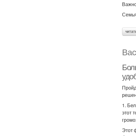
Важно
Семья
читат
Вас
Бол
удоб
Пройд
решен
1. Бе
этот 
громо
Этот 