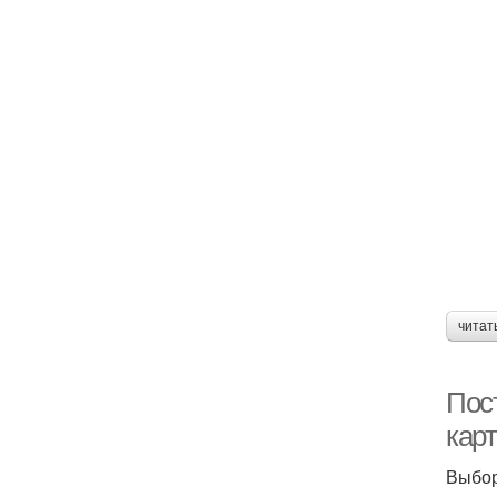
читат
Пос
кар
Выбор