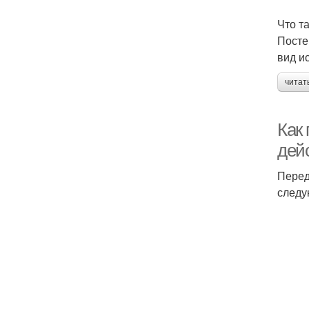
Что т
Посте
вид и
читат
Как
дей
Перед
следу