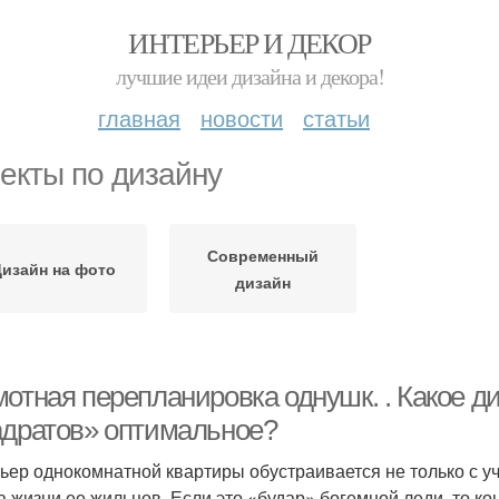
ИНТЕРЬЕР И ДЕКОР
лучшие идеи дизайна и декора!
главная
новости
статьи
екты по дизайну
Современный
изайн на фото
дизайн
мотная перепланировка однушк. . Какое д
адратов» оптимальное?
ьер однокомнатной квартиры обустраивается не только с у
а жизни ее жильцов. Если это «будар» богемной леди, то к