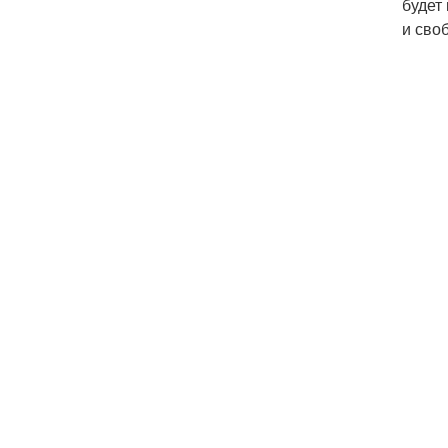
будет
и сво