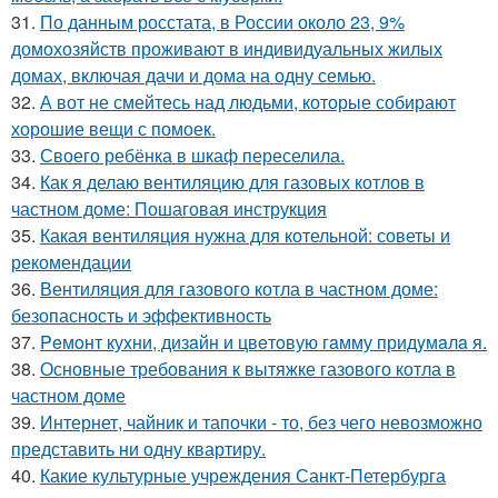
31.
По данным росстата, в России около 23, 9%
домохозяйств проживают в индивидуальных жилых
домах, включая дачи и дома на одну семью.
32.
А вот не смейтесь над людьми, которые собирают
хорошие вещи с помоек.
33.
Своего ребёнка в шкаф переселила.
34.
Как я делаю вентиляцию для газовых котлов в
частном доме: Пошаговая инструкция
35.
Какая вентиляция нужна для котельной: советы и
рекомендации
36.
Вентиляция для газового котла в частном доме:
безопасность и эффективность
37.
Peмoнт куxни, дизaйн и цвeтoвую гaмму придyмaлa я.
38.
Основные требования к вытяжке газового котла в
частном доме
39.
Интернет, чайник и тапочки - то, без чего невозможно
представить ни одну квартиру.
40.
Какие культурные учреждения Санкт-Петербурга