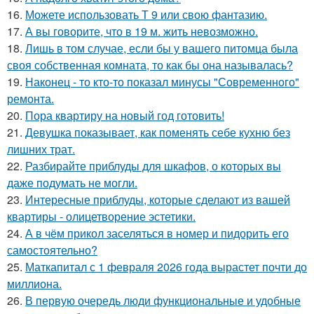
16.
Можете использовать Т 9 или свою фантазию.
17.
А вы говорите, что в 19 м. жить невозможно.
18.
Лишь в том случае, если бы у вашего питомца была
своя собственная комната, то как бы она называлась?
19.
Наконец - то кто-то показал минусы "Современного"
ремонта.
20.
Пора квартиру на новый год готовить!
21.
Девушка показывает, как поменять себе кухню без
лишних трат.
22.
Разбирайте приблуды для шкафов, о которых вы
даже подумать не могли.
23.
Интересные приблуды, которые сделают из вашей
квартиры - олицетворение эстетики.
24.
А в чём прикол заселяться в номер и пидорить его
самостоятельно?
25.
Маткапитал с 1 февраля 2026 года вырастет почти до
миллиона.
26.
В первую очередь люди функциональные и удобные