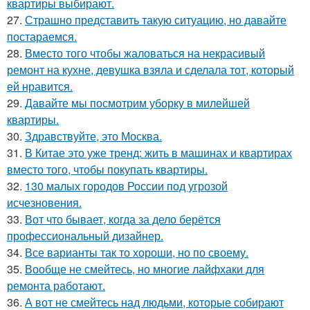
квартиры выбирают.
27.
Страшно представить такую ситуацию, но давайте
постараемся.
28.
Вместо того чтобы жаловаться на некрасивый
ремонт на кухне, девушка взяла и сделала тот, который
ей нравится.
29.
Давайте мы посмотрим уборку в милейшей
квартиры.
30.
Здравствуйте, это Москва.
31.
В Китае это уже тренд: жить в машинах и квартирах
вместо того, чтобы покупать квартиры.
32.
130 малых городов России под угрозой
исчезновения.
33.
Вот что бывает, когда за дело берётся
профессиональный дизайнер.
34.
Все варианты так то хороши, но по своему.
35.
Вообще не смейтесь, но многие лайфхаки для
ремонта работают.
36.
А вот не смейтесь над людьми, которые собирают