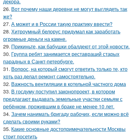
декора.
26.
Вот почему наши деревни не могут выглядеть так
же?
27.
А может и в России такую практику ввести?
28.
Хитроумный белорус придумал как заработать
огромные деньги на камне.
29.
Прикиньте, как бабушки обалдеют от этой новости.
30.
Группа ребят занимается реставраций старых
парадных в Санкт-петербурге.
31.
Вопрос, на который смогут ответить только те, кто
хоть раз делал ремонт самостоятельно.
32.
Важность вентиляции в котельной частного дома
33.
В госдуму поступил законопроект, в котором
предлагают выдавать земельные участки семьям с
ребёнком, прожившим в браке не менее 10 лет.
34.
Зачем нанимать бригаду рабочих, если можно всё
сделать своими руками?
35.
Какие основные достопримечательности Москвы
стоит посетить