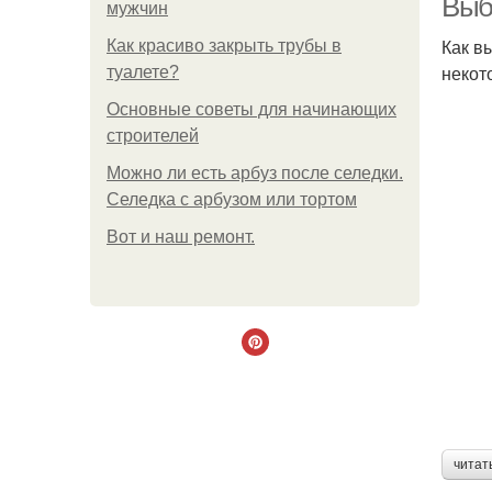
Выб
мужчин
Как в
Как красиво закрыть трубы в
некот
туалете?
Основные советы для начинающих
строителей
Можно ли есть арбуз после селедки.
Селедка с арбузом или тортом
Boт и наш ремoнт.
читат