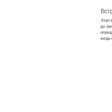
Вст
Этап 
до за
опред
когда