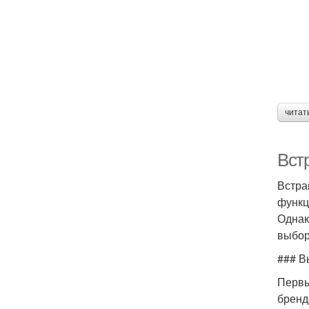
читат
Вст
Встра
функц
Однак
выбор
### В
Первы
бренд