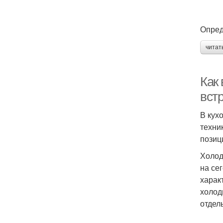
Опред
читат
Как 
вст
В кух
техни
позиц
Холод
на се
харак
холод
отдел