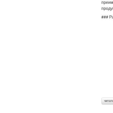
преим
проду
### Р
читат