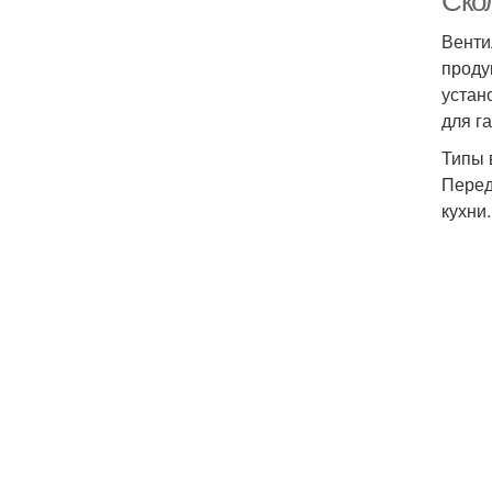
Ско
Венти
проду
устан
для г
Типы 
Перед
кухни