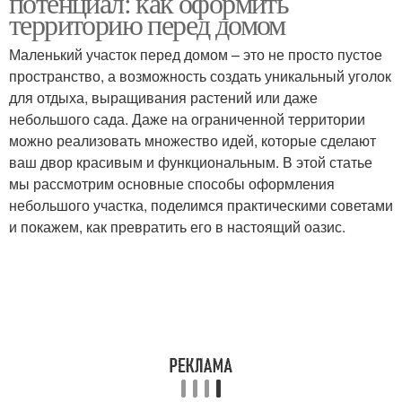
потенциал: как оформить
территорию перед домом
Маленький участок перед домом – это не просто пустое
пространство, а возможность создать уникальный уголок
Дачный участок
Приусадебный участок
для отдыха, выращивания растений или даже
небольшого сада. Даже на ограниченной территории
можно реализовать множество идей, которые сделают
ваш двор красивым и функциональным. В этой статье
Отдых на участке
Участок на зоны
мы рассмотрим основные способы оформления
небольшого участка, поделимся практическими советами
и покажем, как превратить его в настоящий оазис.
Дизайн на маленьком
участке