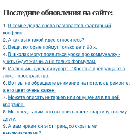
Последние обновления на сайте:
1.
В семье децла снова разгорается квартирный
конфликт.
2.
А как вы к такой идее относитесь?
3.
Вещи, которые поймут только дети 90 х.
4.
В школах могут появиться уроки про коммуналку -
учить будут жизни, а не только формулам.
5.
Из тюрьмы сделали курорт - "Кресты" превращают в
люкс - пространство.
6.
Вот вы не обращаете внимание на потолок в ремонте,
а его цвет очень важен!
7.
Можете описать интерьер или ощущения в вашей
квартире.
8.
Мы представим, что вы описываете квартиру своему
другу.
9.
А вам нравится этот тренд со скрытыми
выключателями?