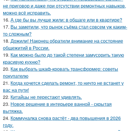
не приговор и даже при отсутствии ремонтных навыков,
можно всё исправить.
16.
А где бы вы лучше жили: в общаге или в квартире?
17.
Вы заметили, что рынок съёма стал совсем уж каким-
то сложным?
18.
Дожили! Наконец обратили внимание на состояние
общежитий в России.
19.
Как можно было до такой степени замусорить такую
красивую кухню?
20.
Как выбрать шкаф-кровать трансформер: советы
покупателю
21.
Когда хочется сделать ремонт, то ничто не встанет у
вас на пути!
22.
Китайцы не перестают удивлять.
23.
Новое решение в интерьере ванной - скрытая
вытяжка.
24.
Коммуналка снова растёт - два повышения в 2026
году.