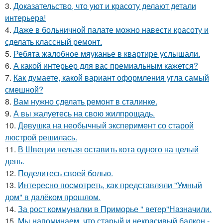
3.
Доказательство, что уют и красоту делают детали
интерьера!
4.
Даже в больничной палате можно навести красоту и
сделать классный ремонт.
5.
Ребята жалобное мяуканье в квартире услышали.
6.
А какой интерьер для вас премиальным кажется?
7.
Как думаете, какой вариант оформления угла самый
смешной?
8.
Вам нужно сделать ремонт в сталинке.
9.
А вы жалуетесь на свою жилпрощадь.
10.
Девушка на необычный эксперимент со старой
люстрой решилась.
11.
В Швеции нельзя оставить кота одного на целый
день.
12.
Поделитесь своей болью.
13.
Интересно посмотреть, как представляли "Умный
дом" в далёком прошлом.
14.
За рост коммуналки в Приморье " ветер"Назначили.
15.
Мы напоминаем, что старый и некрасивый балкон -