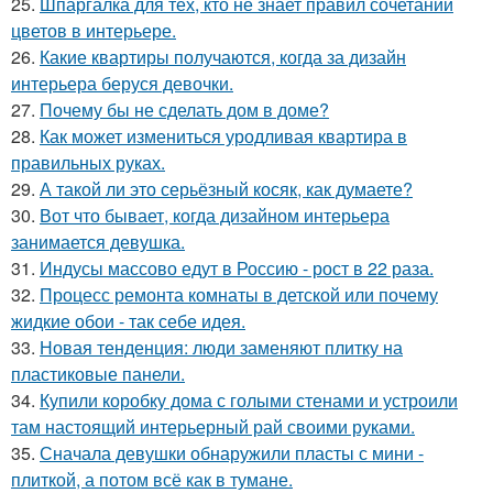
25.
Шпаргалка для тех, кто не знает правил сочетаний
цветов в интерьере.
26.
Какие квартиры получаются, когда за дизайн
интерьера беруся девочки.
27.
Почему бы не сделать дом в доме?
28.
Как может измениться уродливая квартира в
правильных руках.
29.
А такой ли это серьёзный косяк, как думаете?
30.
Вот что бывает, когда дизайном интерьера
занимается девушка.
31.
Индусы массово едут в Россию - рост в 22 раза.
32.
Процесс ремонта комнаты в детской или почему
жидкие обои - так себе идея.
33.
Новая тенденция: люди заменяют плитку на
пластиковые панели.
34.
Купили коробку дома с голыми стенами и устроили
там настоящий интерьерный рай своими руками.
35.
Сначала девушки обнаружили пласты с мини -
плиткой, а потом всё как в тумане.