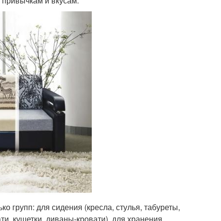
, привычкам и вкусам.
о групп: для сидения (кресла, стулья, табуреты,
ати, кушетки, диваны-кровати), для хранения