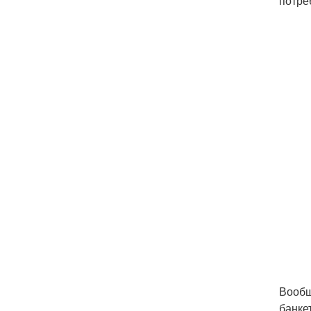
потре
Вообщ
банке