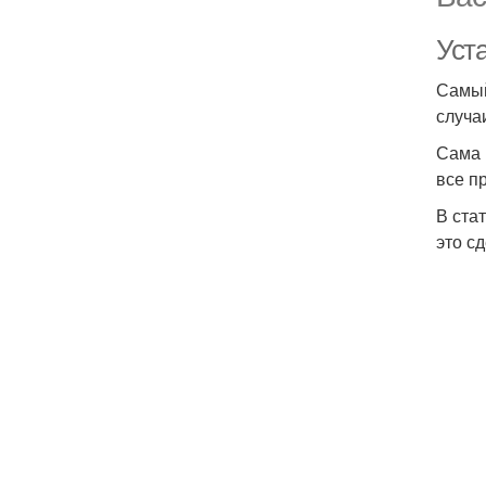
Уст
Самый
случа
Сама 
все п
В ста
это сд