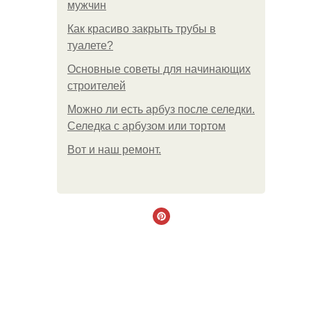
мужчин
Как красиво закрыть трубы в
туалете?
Основные советы для начинающих
строителей
Можно ли есть арбуз после селедки.
Селедка с арбузом или тортом
Boт и наш ремoнт.