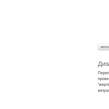
читат
Диз
Переп
прове
“жерт
визуа