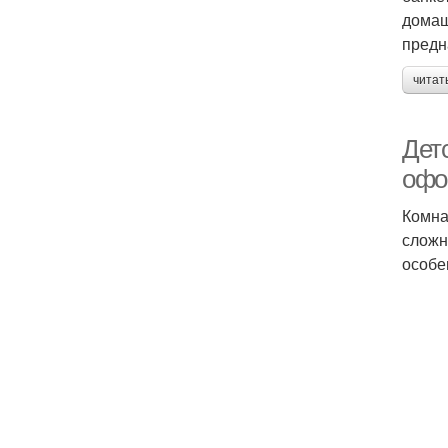
домаш
предн
читат
Дет
офо
Комна
сложн
особе