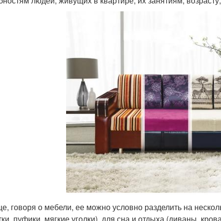
бностям людей, живущих в квартире, их занятиям, возрасту
е, говоря о мебели, ее можно условно разделить на нескольк
тки, пуфики, мягкие уголки), для сна и отдыха (диваны, кров