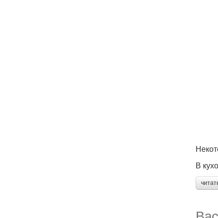
Некот
В кухо
читат
Вас