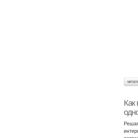
читат
Как
одн
Решая
интер