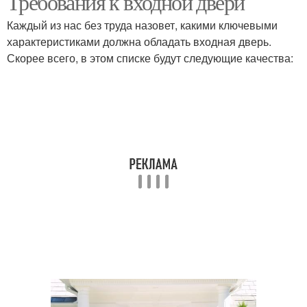
Требования к входной двери
Каждый из нас без труда назовет, какими ключевыми
характеристиками должна обладать входная дверь.
Двери из классических
Скорее всего, в этом списке будут следующие качества:
Итальянские двери
коллекций
Стильные двери
Металлические двери