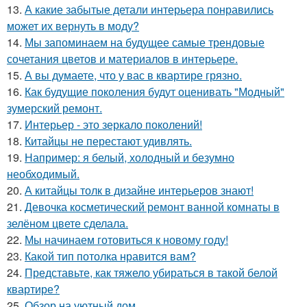
13.
А какие забытые детали интерьера понравились
может их вернуть в моду?
14.
Мы запоминаем на будущее самые трендовые
сочетания цветов и материалов в интерьере.
15.
А вы думаете, что у вас в квартире грязно.
16.
Как будущие поколения будут оценивать "Модный"
зумерский ремонт.
17.
Интерьер - это зеркало поколений!
18.
Китайцы не перестают удивлять.
19.
Например: я белый, холодный и безумно
необходимый.
20.
А китайцы толк в дизайне интерьеров знают!
21.
Девочка косметический ремонт ванной комнаты в
зелёном цвете сделала.
22.
Мы начинаем готовиться к новому году!
23.
Какой тип потолка нравится вам?
24.
Представьте, как тяжело убираться в такой белой
квартире?
25.
Обзор на уютный дом.