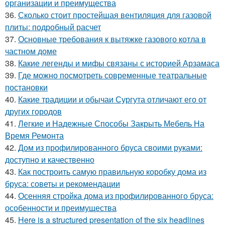
организации и преимущества
36.
Сколько стоит простейшая вентиляция для газовой
плиты: подробный расчет
37.
Основные требования к вытяжке газового котла в
частном доме
38.
Какие легенды и мифы связаны с историей Арзамаса
39.
Где можно посмотреть современные театральные
постановки
40.
Какие традиции и обычаи Сургута отличают его от
других городов
41.
Легкие и Надежные Способы Закрыть Мебель На
Время Ремонта
42.
Дом из профилированного бруса своими руками:
доступно и качественно
43.
Как построить самую правильную коробку дома из
бруса: советы и рекомендации
44.
Осенняя стройка дома из профилированного бруса:
особенности и преимущества
45.
Here is a structured presentation of the six headlines