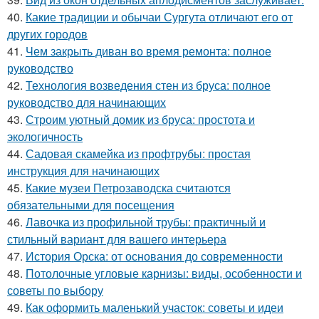
40.
Какие традиции и обычаи Сургута отличают его от
других городов
41.
Чем закрыть диван во время ремонта: полное
руководство
42.
Технология возведения стен из бруса: полное
руководство для начинающих
43.
Строим уютный домик из бруса: простота и
экологичность
44.
Садовая скамейка из профтрубы: простая
инструкция для начинающих
45.
Какие музеи Петрозаводска считаются
обязательными для посещения
46.
Лавочка из профильной трубы: практичный и
стильный вариант для вашего интерьера
47.
История Орска: от основания до современности
48.
Потолочные угловые карнизы: виды, особенности и
советы по выбору
49.
Как оформить маленький участок: советы и идеи