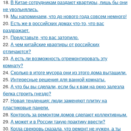
18.
В Китае сотрудникам раздают квартиры, лишь бы они
не увольнялись.
19.
Мы напоминаем, что до нового года совсем немного!
20.
Есть же в российских домах что-то, что вас
раздражает.
21.
Представьте, что вас затопило.
22.
А чем китайские квартиры от российских
отличаются?
23.
А есть ли возможность отремонтировать эту
комнату?
24.
Сколько в итоге мусора они из этого дома вытащили.
25.
Интересные решения для ванной комнаты.
26.
А что бы вы сделали, если бы к вам на окно залезла
белка строить гнездо?
27.
Новая тенденция: люди заменяют плитку на
пластиковые панели.
28.
Контроль за ремонтом домов сделают коллективным.
29.
А может и в России такую практику ввести?
30.
Когда свекровь сказала, что ремонт не нужен, а ты