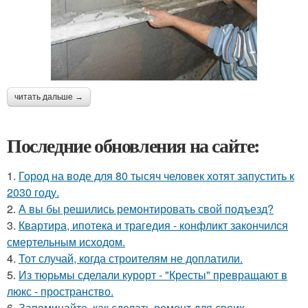
читать дальше →
Последние обновления на сайте:
1.
Город на воде для 80 тысяч человек хотят запустить к
2030 году.
2.
А вы бы решились ремонтировать свой подъезд?
3.
Квартира, ипотека и трагедия - конфликт закончился
смертельным исходом.
4.
Тот случай, когда строителям не доплатили.
5.
Из тюрьмы сделали курорт - "Кресты" превращают в
люкс - пространство.
6.
Запоминайте, как сделать ремонт для своих