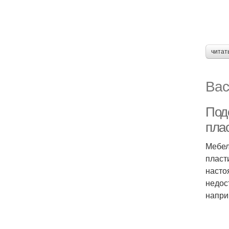
читат
Вас
Под
пла
Мебел
пласт
насто
недос
напри