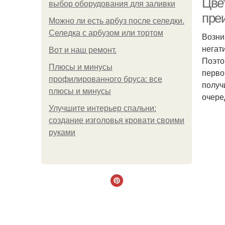
Цве
выбор оборудования для заливки
пре
Можно ли есть арбуз после селедки.
Селедка с арбузом или тортом
Возни
негат
Boт и наш ремoнт.
Поэто
Плюсы и минусы
перво
профилированного бруса: все
получ
плюсы и минусы
очере
Улучшите интерьер спальни:
создание изголовья кровати своими
руками