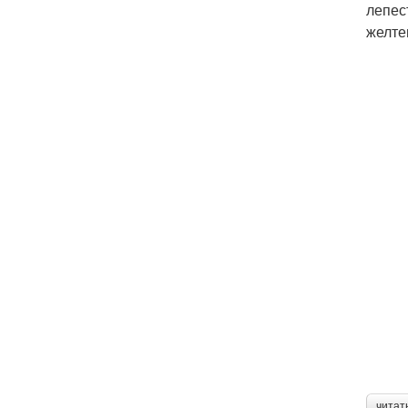
лепес
желте
читат