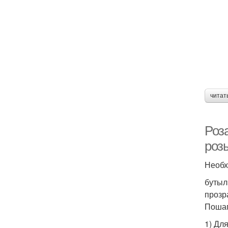
читат
Роз
роз
Необх
бутыл
прозр
Пошаг
1) Дл