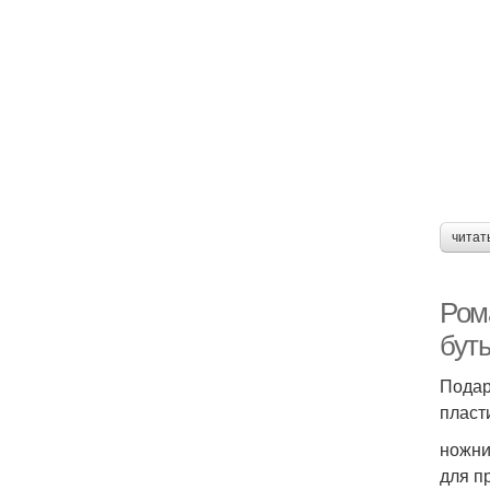
читат
Ром
бут
Подар
пласт
ножни
для п