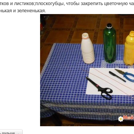
тков и листиков;плоскогубцы, чтобы закрепить цветочную ча
нькая и зелененькая.
ь дальше →