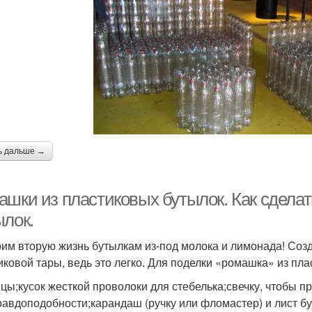
ь дальше →
ашки из пластиковых бутылок. Как сдела
ылок.
им вторую жизнь бутылкам из-под молока и лимонада! Соз
иковой тары, ведь это легко. Для поделки «ромашка» из пл
цы;кусок жесткой проволоки для стебелька;свечку, чтобы пр
равдоподобности;карандаш (ручку или фломастер) и лист б