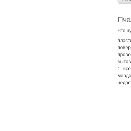
Пче
Что н
пласт
повер
прово
бытов
1. Вс
мордо
недос