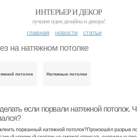
ИНТЕРЬЕР И ДЕКОР
лучшие идеи дизайна и декора!
главная
новости
статьи
ез на натяжном потолке
тяжной потолок
Натяжные потолки
делать если порвали натяжной потолок. Ч
вался?
аклеить порванный натяжной потолок?Произошёл разрыв п
самый угрюмый скептик не сможет отрицать очевидные пре