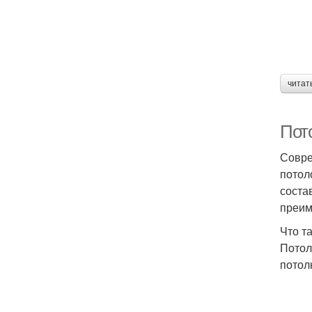
читат
Пот
Совре
потол
соста
преим
Что т
Потол
потол