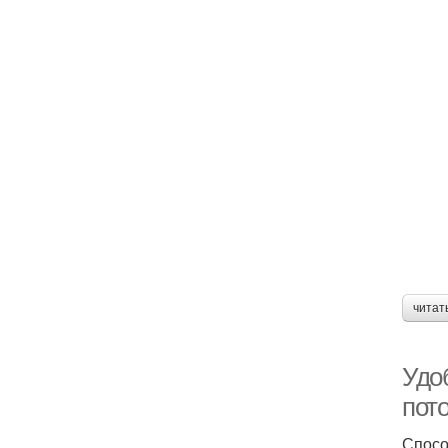
читат
Удо
пото
Спосо