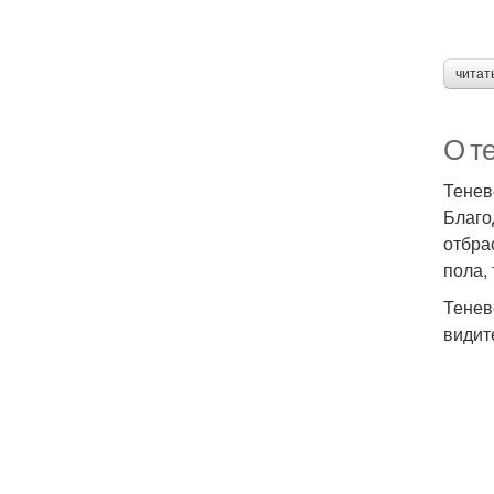
читат
О т
Тенев
Благо
отбра
пола,
Тенев
видит