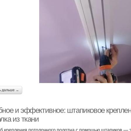
ь дальше →
бное и эффективное: штапиковое креплен
лка из ткани
б крепления потолочного полотна с помощью штапиков — э