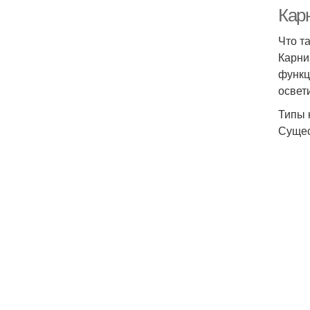
Кар
Что т
Карни
функц
освет
Типы 
Сущес