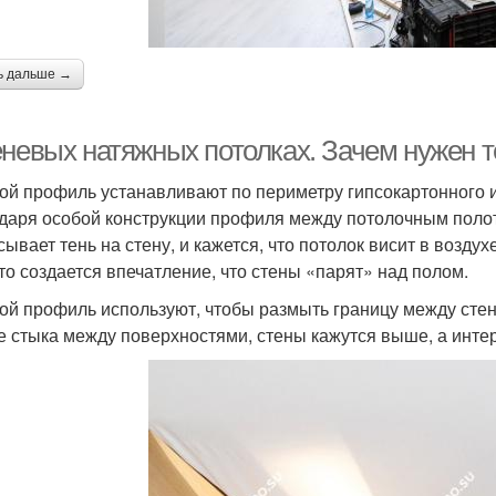
ь дальше →
еневых натяжных потолках. Зачем нужен 
ой профиль устанавливают по периметру гипсокартонного ил
даря особой конструкции профиля между потолочным полот
сывает тень на стену, и кажется, что потолок висит в возду
 то создается впечатление, что стены «парят» над полом.
ой профиль используют, чтобы размыть границу между стено
е стыка между поверхностями, стены кажутся выше, а инте