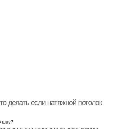
то делать если натяжной потолок
о шву?
имущества натяжного потолка перед другими