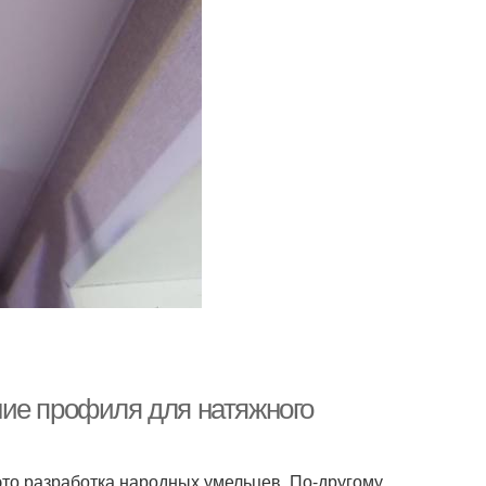
ие профиля для натяжного
то разработка народных умельцев. По-другому