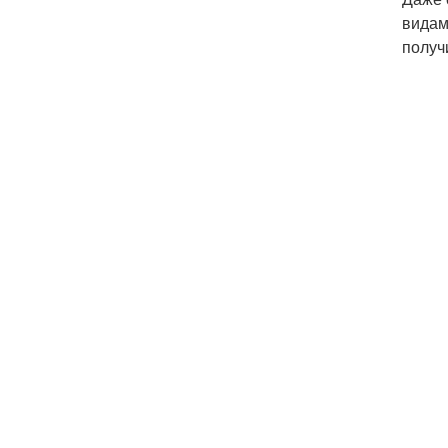
видам
получ