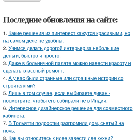
Последние обновления на сайте:
1.
Какие решения из пинтерест кажутся красивыми, но
на самом деле не удобны.
2.
Учимся делать дорогой интерьер за небольшие
деньги, быстро и просто.
3.
Даже в больничной палате можно навести красоту и
сделать классный ремонт.
4.
А у вас были странные или страшные истории со
строителями?
5.
Лишь в том случае, если выбираете диван -
посмотрите, чтобы его собирали не в Индии.
6.
Интересное дизайнерское решение для совместного
кабинета.
7.
В Тольятти подростки разгромили дом, снятый на
ночь.
8.
Как вы относитесь к идее завести две кухни?