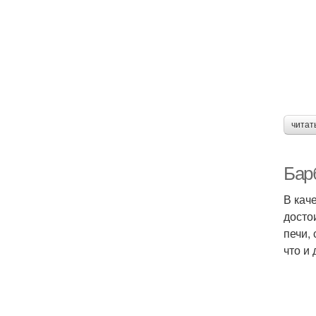
читат
Бар
В кач
досто
печи,
что и 