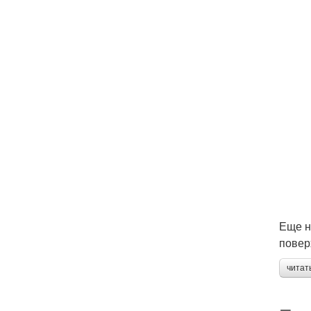
Еще н
повер
читат