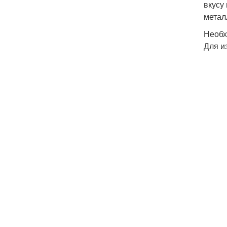
вкусу
метал
Необх
Для и