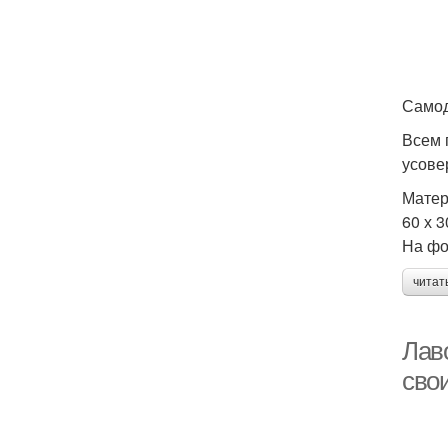
Самод
Всем 
усове
Матер
60 х 
На фо
читат
Лав
сво