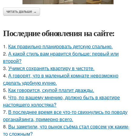
читать дальше →
Последние обновления на сайте:
1.
Как правильно планировать детскую спальню.
2.
А какой стиль вам нравится больше: первый или
второй?
3.
Учимся сохранять квартиру в чистоте.
4.
А говорят, что в маленькой комнате невозможно
сделать удобную кухню.
5.
Как говорится, скупой платит дважды.
6.
Что, по вашему мнению, должно быть в квартире
настоящего холостяка?
7.
В последнее время все что-то свихнулись по поводу
органайзинга, примерно всего.
8.
Вы заметили, что рынок съёма стал совсем уж каким-
то сложным?