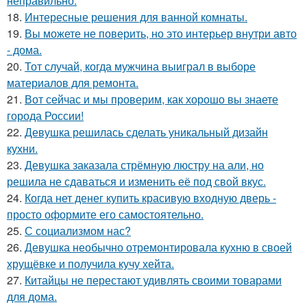
неправильно.
18.
Интересные решения для ванной комнаты.
19.
Вы можете не поверить, но это интерьер внутри авто
- дома.
20.
Тот случай, когда мужчина выиграл в выборе
материалов для ремонта.
21.
Вот сейчас и мы проверим, как хорошо вы знаете
города России!
22.
Девушка решилась сделать уникальный дизайн
кухни.
23.
Девушка заказала стрёмную люстру на али, но
решила не сдаваться и изменить её под свой вкус.
24.
Когда нет денег купить красивую входную дверь -
просто оформите его самостоятельно.
25.
С социализмом нас?
26.
Девушка необычно отремонтировала кухню в своей
хрущёвке и получила кучу хейта.
27.
Китайцы не перестают удивлять своими товарами
для дома.