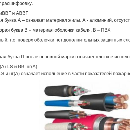
 расшифровку.
иВВГ и АВВГ
я буква А – означает материал жилы. А - алюминий, отсутс
торая буква В – материал оболочки кабеля. В – ПВХ
лый, т.е. поверх оболочки нет дополнительных защитных слое
П
ая буква П после основной марки означает плоское исполн
(А)-LS и ВВГнг(А)
-LS и нг(А) означает исполнение в части показателей пожарн