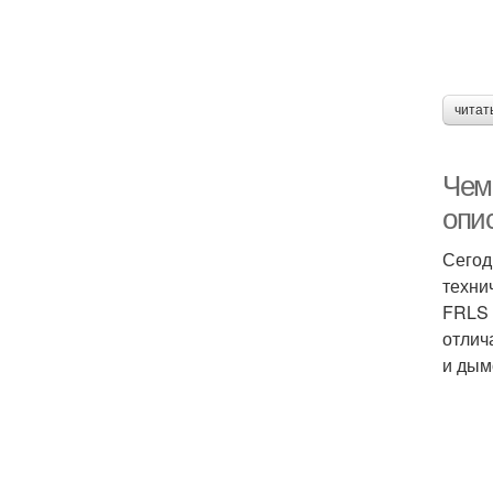
читат
Чем
опи
Сегод
техни
FRLS 
отлич
и дым