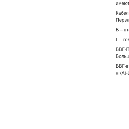
имеют
Кабел
Перва
В – в
Г – го
ВВГ-
Больш
ВВГнг
нг(А)