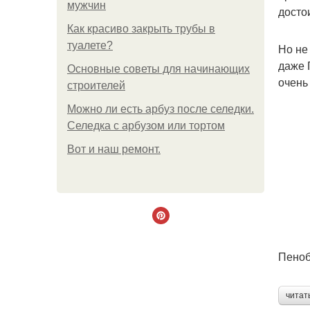
мужчин
досто
Как красиво закрыть трубы в
туалете?
Но не
даже 
Основные советы для начинающих
очень
строителей
Можно ли есть арбуз после селедки.
Селедка с арбузом или тортом
Boт и наш ремoнт.
Пеноб
читат