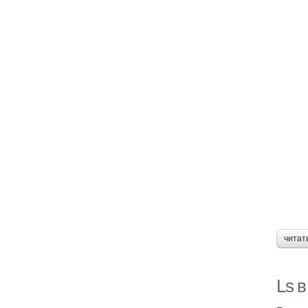
читат
Ls в