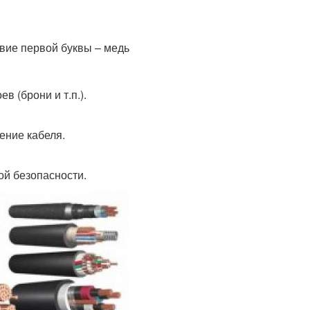
твие первой буквы – медь
в (брони и т.п.).
ение кабеля.
ой безопасности.