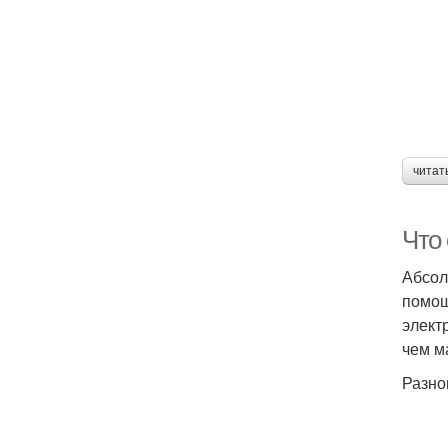
читат
Что 
Абсол
помощ
элект
чем м
Разно