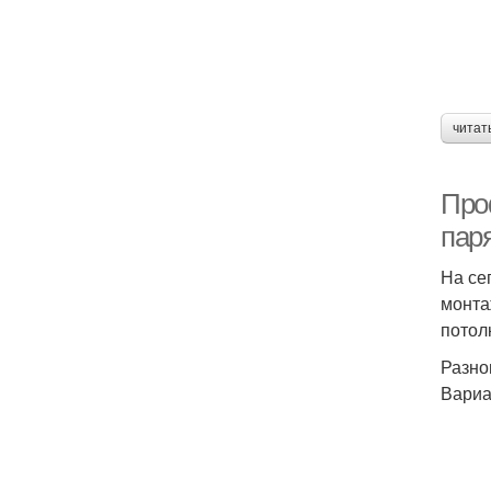
читат
Про
пар
На се
монта
потол
Разно
Вариа