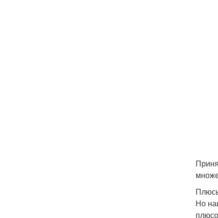
Приня
множе
Плюсы
Но на
плюсов