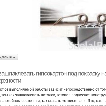
ь дальше →
зашпаклевать гипсокартон под покраску н
ерхности
т от выполняемой работы зависит непосредственно от тог
 тем как зашпаклевать потолок, готовая подвесная констру
в спокойном состоянии, так сказать «отвисеться». Это, как п