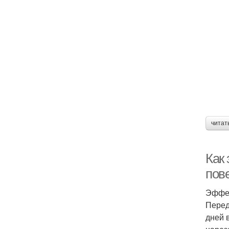
читат
Как 
пов
Эффек
Перед
дней 