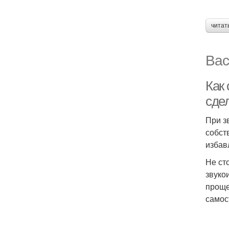
читат
Вас
Как
сде
При з
собст
избав
Не ст
звуко
проще
самос