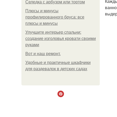
Кажды
Селедка с арбузом или тортом
ванно
Плюсы и минусы
выдер
профилированного бруса: все
плюсы и минусы
Улучшите интерьер спальни:
создание изголовья кровати своими
руками
Boт и наш ремoнт.
Удобные и практичные шкафчики
для раздевалок в детских садах