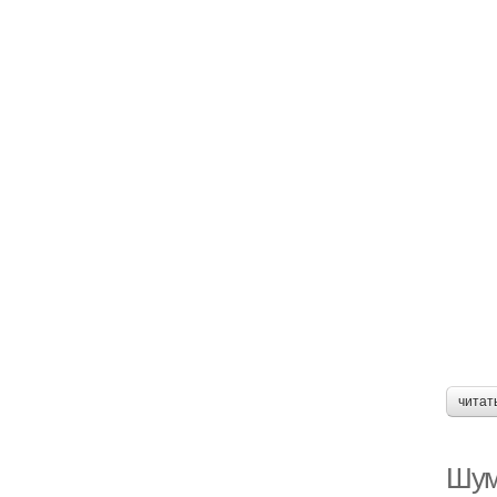
читат
Шумо