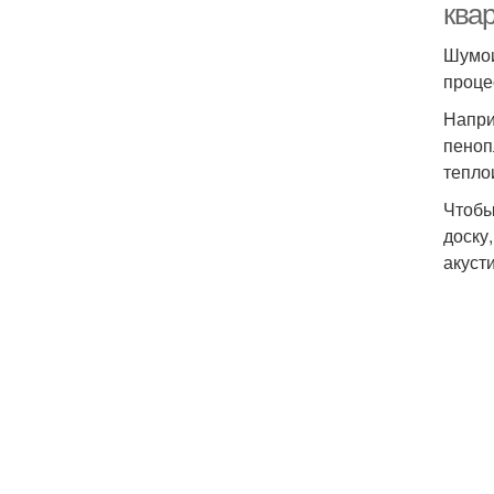
ква
Шумои
проце
Напри
пеноп
тепло
Чтобы
доску
акуст