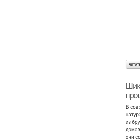
читат
Шик
про
В сов
натур
из бр
домов
они с