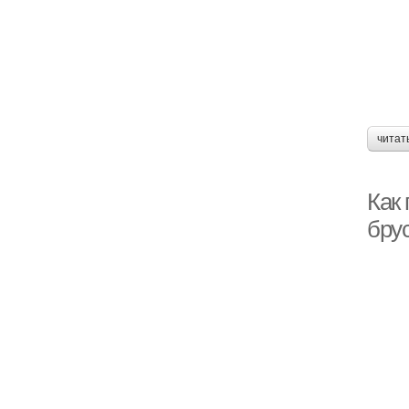
читат
Как
бру