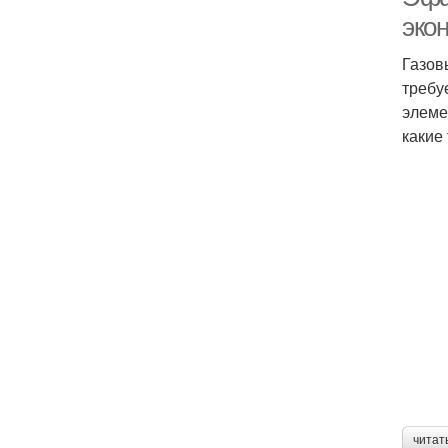
эко
Газов
требу
элеме
какие
читат