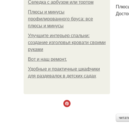
Селедка с арбузом или тортом
Плюсы
Плюсы и минусы
Досто
профилированного бруса: все
плюсы и минусы
Улучшите интерьер спальни:
создание изголовья кровати своими
руками
Boт и наш ремoнт.
Удобные и практичные шкафчики
для раздевалок в детских садах
читат