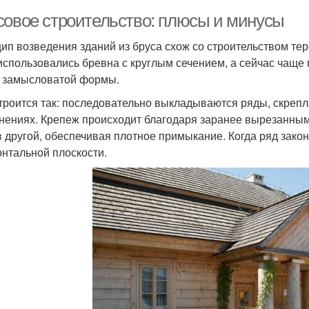
совое строительство: плюсы и минусы
ип возведения зданий из бруса схож со строительством тер
использовались бревна с круглым сечением, а сейчас чаще
 замысловатой формы.
троится так: последовательно выкладываются ряды, скреп
нениях. Крепеж происходит благодаря заранее вырезанным
в другой, обеспечивая плотное примыкание. Когда ряд закон
онтальной плоскости.