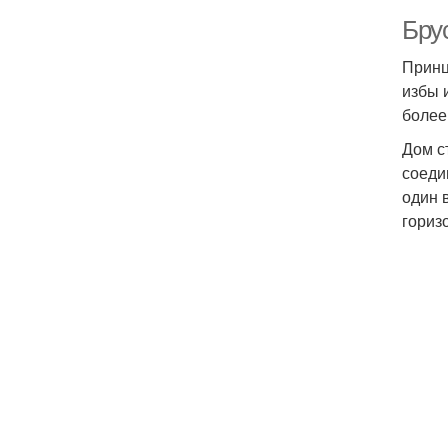
Бру
Принц
избы 
более
Дом с
соеди
один 
гориз