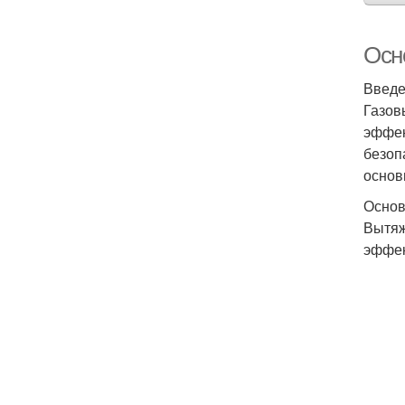
Осн
Введ
Газов
эффек
безоп
основ
Основ
Вытяж
эффек