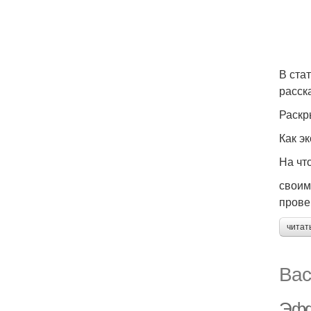
В ста
расск
Раскр
Как э
На чт
своим
прове
читат
Вас
Эфф