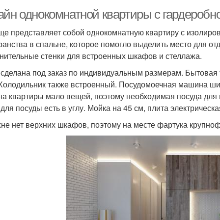
айн однокомнатной квартиры с гардеробн
е представляет собой однокомнатную квартиру с изолиро
ранства в спальне, которое помогло выделить место для от
нительные стенки для встроенных шкафов и стеллажа.
 сделана под заказ по индивидуальным размерам. Бытовая 
Холодильник также встроенный. Посудомоечная машина шир
на квартиры мало вещей, поэтому необходимая посуда для г
 для посуды есть в углу. Мойка на 45 см, плита электрическ
хне нет верхних шкафов, поэтому на месте фартука крупно