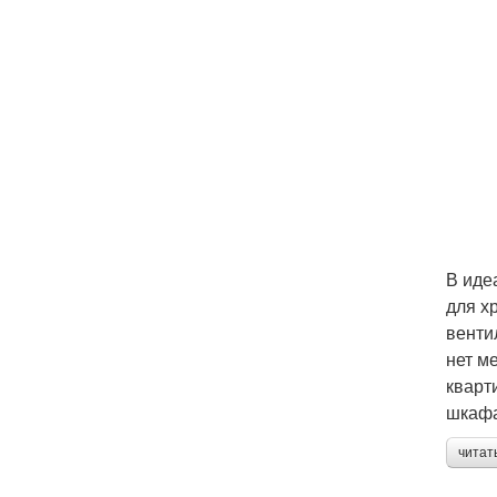
В иде
для х
венти
нет м
кварт
шкафа
читат