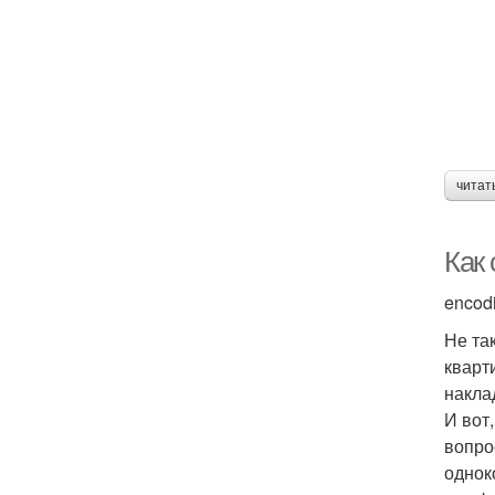
читат
Как
encodi
Не та
кварт
накла
И вот
вопро
однок