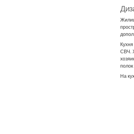
Диз
Жилищ
прост
допол
Кухня
СВЧ. 
хозяи
полок
На ку