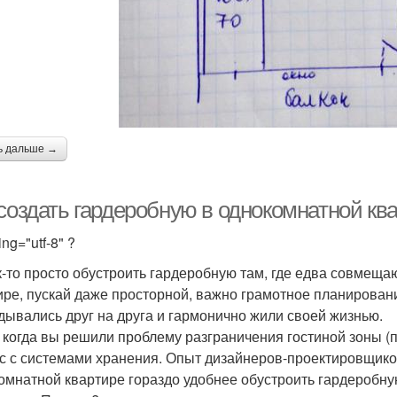
ь дальше →
 создать гардеробную в однокомнатной кв
ng="utf-8" ?
к-то просто обустроить гардеробную там, где едва совмеща
ире, пускай даже просторной, важно грамотное планирова
дывались друг на друга и гармонично жили своей жизнью.
, когда вы решили проблему разграничения гостиной зоны (п
с с системами хранения. Опыт дизайнеров-проектировщиков
омнатной квартире гораздо удобнее обустроить гардеробну