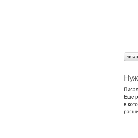
читат
Нуж
Писал
Еще р
в кот
расши