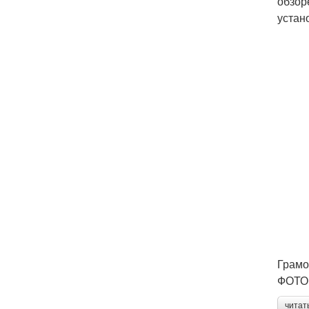
обзор
устан
Грамо
ФОТО: 
читат