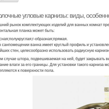
олочные угловые карнизы: виды, особенн
ний рынок комплектующих изделий для ванных комнат пре
онтальная планка может быть:
сная;полукруглая;г-образная;прямая.
в санпомещении ванна имеет круглый профиль и установлен
йших стен, целесообразно использовать радиусную карнизн
ом случае штора, подвешиваемая на ней, будет закрывать 
ание влаги за его границы. Для установки такого карниза 
епляются к поверхности пола.