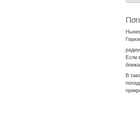
Пот
Нынеш
Гориз
радиу
Если 
ближа
В так
попад
прикр