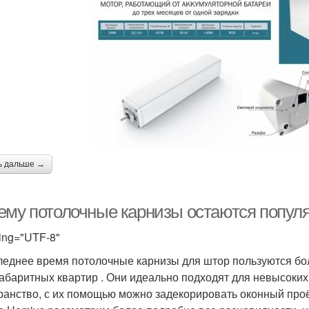
ь дальше →
ему потолочные карнизы остаются популя
ing="UTF-8"
леднее время потолочные карнизы для штор пользуются бо
абаритных квартир . Они идеально подходят для невысоки
ранство, с их помощью можно задекорировать оконный про