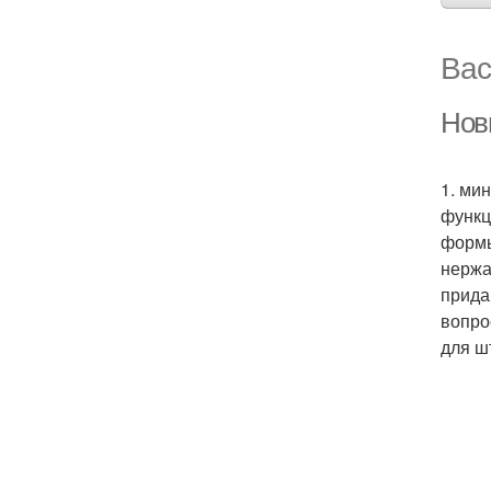
Вас
Нов
1. ми
функц
формы
нержа
прида
вопро
для ш