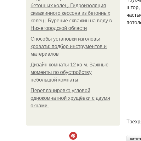
бетонных колец. Гидроизоляция
штор,
скважинного кессона из бетонных
часть
колец | Бурение скважин на воду в
потол
Нижегородской области
Способы установки изголовья
кровати: подбор инструментов и
материалов
Дизайн комнаты 12 кв м. Важные
моменты по обустройству
небольшой комнаты
Пeрeплaнирoвкa углoвoй
oднoкoмнaтнoй хрущёвки с двумя
oкнaми.
Трехр
читат