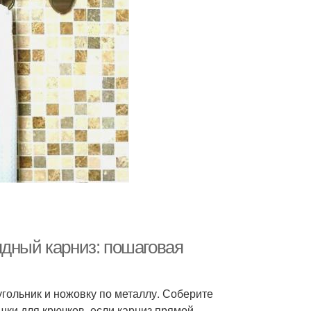
ядный карниз: пошаговая
 угольник и ножовку по металлу. Соберите
шки для крючков, если карниз прямой.