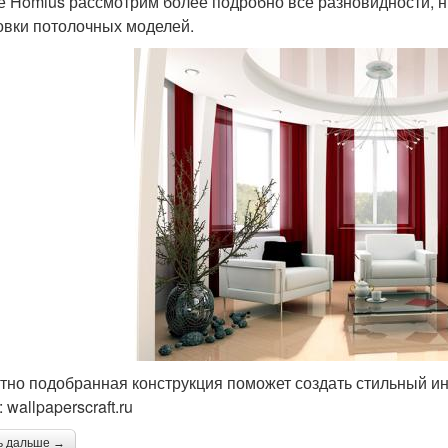
е Homius рассмотрим более подробно все разновидности, 
овки потолочных моделей.
тно подобранная конструкция поможет создать стильный и
wallpaperscraft.ru
ь дальше →