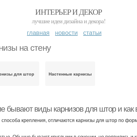
ИНТЕРЬЕР И ДЕКОР
лучшие идеи дизайна и декора!
главная
новости
статьи
низы на стену
рнизы для штор
Настенные карнизы
ие бывают виды карнизов для штор и как 
 способа крепления, отличаются карнизы для штор по фор
атые. Обычно бывают круглыми в сечении, но появились и 