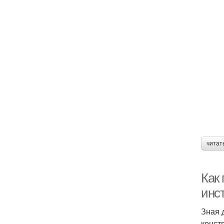
читат
Как
инс
Зная 
конст