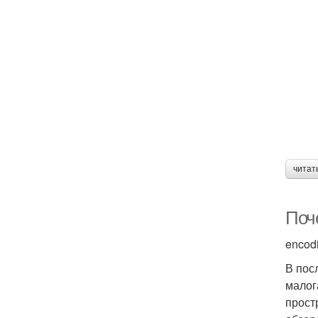
читат
Поч
encod
В пос
малог
прост