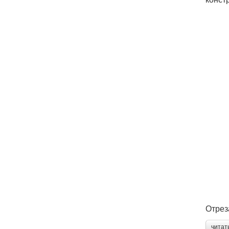
Отрез
читат