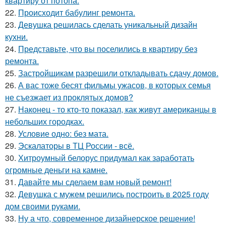
квартиру от потопа.
22.
Происходит бабулинг ремонта.
23.
Девушка решилась сделать уникальный дизайн
кухни.
24.
Представьте, что вы поселились в квартиру без
ремонта.
25.
Застройщикам разрешили откладывать сдачу домов.
26.
А вас тоже бесят фильмы ужасов, в которых семья
не съезжает из проклятых домов?
27.
Наконец - то кто-то показал, как живут американцы в
небольших городках.
28.
Условие одно: без мата.
29.
Эскалаторы в ТЦ России - всё.
30.
Хитроумный белорус придумал как заработать
огромные деньги на камне.
31.
Давайте мы сделаем вам новый ремонт!
32.
Девушка с мужем решились построить в 2025 году
дом своими руками.
33.
Ну а что, современное дизайнерское решение!