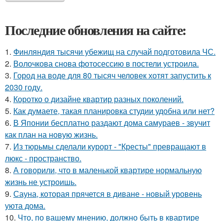
Последние обновления на сайте:
1.
Финляндия тысячи убежищ на случай подготовила ЧС.
2.
Волочкова снова фотосессию в постели устроила.
3.
Город на воде для 80 тысяч человек хотят запустить к
2030 году.
4.
Коротко о дизайне квартир разных поколений.
5.
Как думаете, такая планировка студии удобна или нет?
6.
В Японии бесплатно раздают дома самураев - звучит
как план на новую жизнь.
7.
Из тюрьмы сделали курорт - "Кресты" превращают в
люкс - пространство.
8.
А говорили, что в маленькой квартире нормальную
жизнь не устроишь.
9.
Сауна, которая прячется в диване - новый уровень
уюта дома.
10.
Что, по вашему мнению, должно быть в квартире