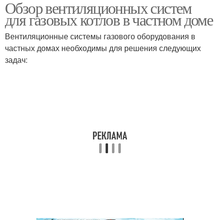
Обзор вентиляционных систем
Помещения с газовыми
Каналы для газового
для газовых котлов в частном доме
приборами
котла
Вентиляционные системы газового оборудования в
частных домах необходимы для решения следующих
Вентиляция для
Вентиляции для
задач:
газовой плиты
газовой плиты
Газовая плита