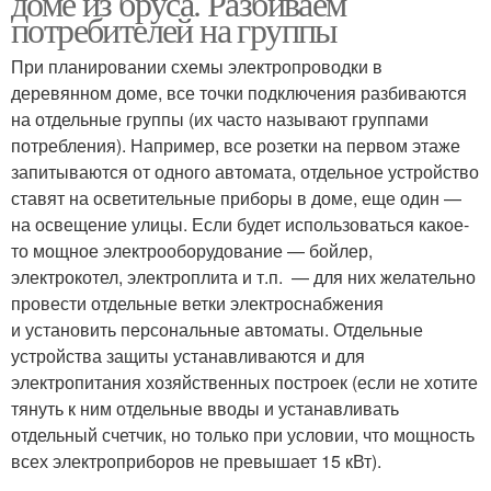
доме из бруса. Разбиваем
потребителей на группы
При планировании схемы электропроводки в
деревянном доме, все точки подключения разбиваются
Электрик в доме
Открытая проводка
на отдельные группы (их часто называют группами
потребления). Например, все розетки на первом этаже
запитываются от одного автомата, отдельное устройство
ставят на осветительные приборы в доме, еще один —
Электропроводка в
Электромонтаж в доме
на освещение улицы. Если будет использоваться какое-
деревянном доме
то мощное электрооборудование — бойлер,
электрокотел, электроплита и т.п. — для них желательно
провести отдельные ветки электроснабжения
и установить персональные автоматы. Отдельные
Требования к проводке
Проводка в доме
устройства защиты устанавливаются и для
электропитания хозяйственных построек (если не хотите
тянуть к ним отдельные вводы и устанавливать
отдельный счетчик, но только при условии, что мощность
Кабель к дому
всех электроприборов не превышает 15 кВт).