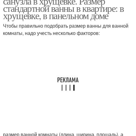
санузла в хрущевке. Размер
стандартной ванны в квартире: в
хрущевке, в панельном доме
Санузел со стиральной
Ремонт для
Чтобы правильно подобрать размер ванны для ванной
машиной
совмещенного санузла
комнаты, надо учесть несколько факторов:
Санузел в брежневке
Размер для санузла
Санузел в
совмещенный проспект
размер ванной комнаты (длина, ширина, площадь), а