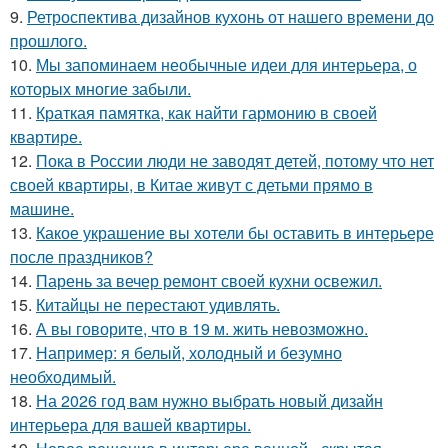
9.
Ретроспектива дизайнов кухонь от нашего времени до
прошлого.
10.
Мы запоминаем необычные идеи для интерьера, о
которых многие забыли.
11.
Краткая памятка, как найти гармонию в своей
квартире.
12.
Пока в России люди не заводят детей, потому что нет
своей квартиры, в Китае живут с детьми прямо в
машине.
13.
Какое украшение вы хотели бы оставить в интерьере
после праздников?
14.
Парень за вечер ремонт своей кухни освежил.
15.
Китайцы не перестают удивлять.
16.
А вы говорите, что в 19 м. жить невозможно.
17.
Например: я белый, холодный и безумно
необходимый.
18.
На 2026 год вам нужно выбрать новый дизайн
интерьера для вашей квартиры.