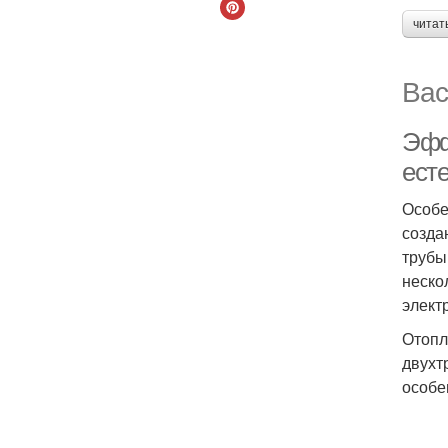
читат
Вас
Эфф
ест
Особе
созда
трубы
неско
элект
Отопл
двухт
особе