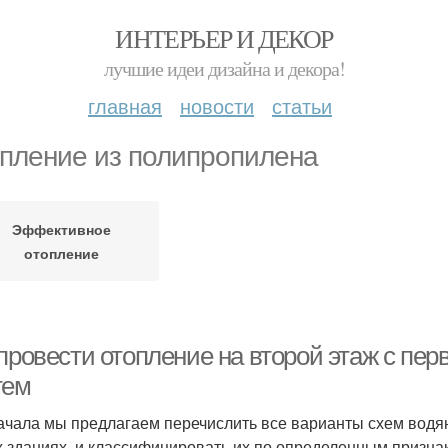
ИНТЕРЬЕР И ДЕКОР
лучшие идеи дизайна и декора!
главная
новости
статьи
пление из полипропилена
Эффективное
отопление
провести отопление на второй этаж с пер
тем
ачала мы предлагаем перечислить все варианты схем водя
 зданиях, и классифицировать их по определенным признак