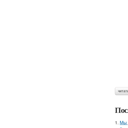
читат
Пос
1.
Мы 