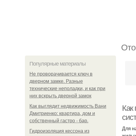
Ото
Популярные материалы
Не проворачивается ключ в
дверном замке. Разные
технические неполадки, и как при
них вскрыть дверной замок
Как выглядит недвижимость Вани
Как 
Дмитриенко: квартира, дом и
сис
собственный гастро - бар.
Для н
Гидроизоляция кессона из
жилых