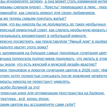
 вы игнорируете затирку, а она может стать изюминкой инте
тюрьмы сделали курорт - "Кресты" превращают в люкс - про
оминайте, как сделать ремонт для своих любимчиков.
ак же теперь семьям покупать жильё?
рим, что вы никогда бы не додумались до таких необычных
ересный ремонтный совет, как сделать необычную кровать 
 укладывать керамогранит в небольшой комнате.
ересно посмотреть, как представляли "Умный дом" в далёк
надолго хватит этого дома?
 запоминаем на будущее самые трендовые сочетания цвето
вушка попросила подписчиков придумать, что делать в этом 
вы знали, что есть женский и мужской дизайн квартир?
мое трендовое и дорогое сочетания цветов в 2026 году: тё
отеку хотят полностью списывать после рождения четвёрто
ираты никогда не перестанут удивлять.
асибо Долиной за это!
тересная идея для оптимизации пространства на балконе.
укатурка - всё, конец эпохи.
каким цветом вы ассоциируете сами себя?