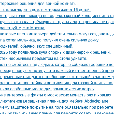
тересные решения для ванной комнаты.
т как выглядит в дом, в котором живет 16 детей.
кого, вы точно никогда не видели: скрытый холодильник в г
вушка заказала стрёмную люстру на али, но решила не сдав
равствуйте, это Москва.
которые цвета интерьера действительно могут создавать д
па хотел мальчика, но получил очень сильную дочку.
родителей, обычно, вкус специфичный.
2025 году появилась куча спорных дизайнерских решений.
стей необычным предметом на столе удивите.
вот не смейтесь над людьми, которые собирают хорошие ве
реезд в новую квартиру - это важный и ответственный про
временные стандарты: требования к котельной в частном 
олько стоит простейшая вентиляция для газовой плиты: по
ть ли особенные места для романтических встреч
кие интересные факты о московских монастырях и храмах
лиэтиленовая защитная пленка для мебели Abdeckplane:
чему защитное покрытие на поле обязательно при ремонте
к выбрать укрывную пленку для ремонта: советы и рекомен