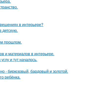
рьера.
странство.
 решениях в интерьере?
в детскую.
ом прошлом.
в и материалов в интерьере.
углу и тут началось.
мно - бирюзовый, бардовый и золотой.
го ребёнка.