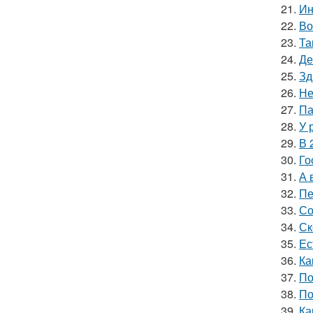
21.
Ин
22.
Во
23.
Та
24.
Де
25.
Зд
26.
Не
27.
Па
28.
У 
29.
В 
30.
Го
31.
А 
32.
Пе
33.
Со
34.
Ск
35.
Ес
36.
Ка
37.
По
38.
По
39.
Ка