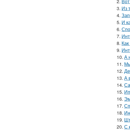
2.
Вот
3.
Из 
4.
Зап
5.
И к
6.
Спо
7.
Инт
8.
Как
9.
Инт
10.
А 
11.
Мы
12.
Де
13.
А 
14.
Са
15.
Ип
16.
Эм
17.
Сп
18.
Ин
19.
Шт
20.
С 