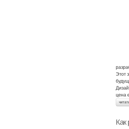
разра
Этот 
будущ
Дизай
цена 
читат
Как 