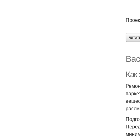
Проек
читат
Вас
Как
Ремон
парке
вещес
рассм
Подго
Перед
миним