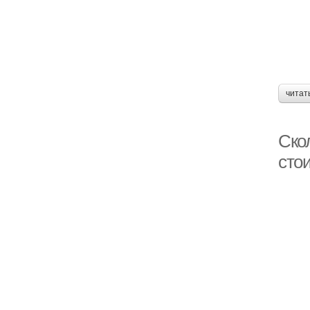
читат
Скол
сто