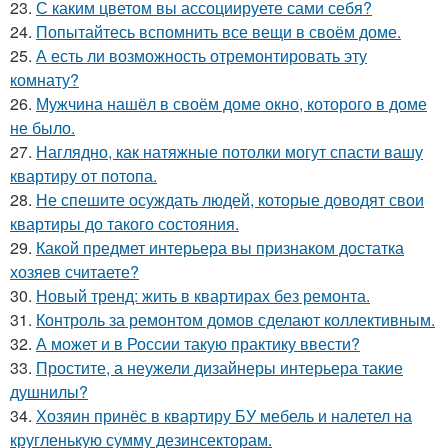
23.
С каким цветом вы ассоциируете сами себя?
24.
Попытайтесь вспомнить все вещи в своём доме.
25.
А есть ли возможность отремонтировать эту
комнату?
26.
Мужчина нашёл в своём доме окно, которого в доме
не было.
27.
Наглядно, как натяжные потолки могут спасти вашу
квартиру от потопа.
28.
Не спешите осуждать людей, которые доводят свои
квартиры до такого состояния.
29.
Какой предмет интерьера вы признаком достатка
хозяев считаете?
30.
Новый тренд: жить в квартирах без ремонта.
31.
Контроль за ремонтом домов сделают коллективным.
32.
А может и в России такую практику ввести?
33.
Простите, а неужели дизайнеры интерьера такие
душнилы?
34.
Хозяин принёс в квартиру БУ мебель и налетел на
кругленькую сумму дезинсекторам.