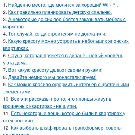
1.
Найденно место, где молятся за хороший Wi - Fi.
2.
Как правильно планировать детскую спальню.
3.
А некоторые до сих пор боятся заказывать мебель с
маркетов.
4.
Тот случай, когда строителям не доплатили.
5.
Какую красоту можно устроить в небольших японских
квартирках.
6.
Сауна, которая прячется в диване - новый уровень
уюта дома.
7.
Вот какую красоту делают своими руками!
8.
Давайте немного мы понастальгируем!
9.
Как можно красиво оформить интерьер с цветочными
элементами.
10.
Все эти рассказы про то, что японцы живут в
крошечных квартирах - не шутки.
11.
Есть некоторые вещи, которые были в квартирах у
всех россиян.
12.
Как выбрать шкаф-кровать трансформер: советы
покупателю