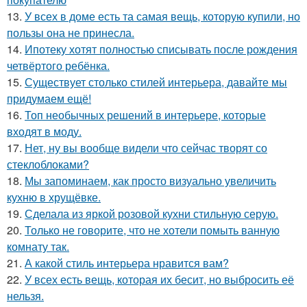
13.
У всех в доме есть та самая вещь, которую купили, но
пользы она не принесла.
14.
Ипотеку хотят полностью списывать после рождения
четвёртого ребёнка.
15.
Существует столько стилей интерьера, давайте мы
придумаем ещё!
16.
Топ необычных решений в интерьере, которые
входят в моду.
17.
Нет, ну вы вообще видели что сейчас творят со
стеклоблоками?
18.
Мы запоминаем, как просто визуально увеличить
кухню в хрущёвке.
19.
Сделала из яркой розовой кухни стильную серую.
20.
Только не говорите, что не хотели помыть ванную
комнату так.
21.
А какой стиль интерьера нравится вам?
22.
У всех есть вещь, которая их бесит, но выбросить её
нельзя.