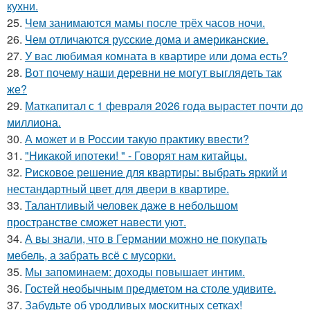
кухни.
25.
Чем занимаются мамы после трёх часов ночи.
26.
Чем отличаются русские дома и американские.
27.
У вас любимая комната в квартире или дома есть?
28.
Вот почему наши деревни не могут выглядеть так
же?
29.
Маткапитал с 1 февраля 2026 года вырастет почти до
миллиона.
30.
А может и в России такую практику ввести?
31.
"Никакой ипотеки! " - Говорят нам китайцы.
32.
Рисковое решение для квартиры: выбрать яркий и
нестандартный цвет для двери в квартире.
33.
Талантливый человек даже в небольшом
пространстве сможет навести уют.
34.
А вы знали, что в Германии можно не покупать
мебель, а забрать всё с мусорки.
35.
Мы запоминаем: доходы повышает интим.
36.
Гостей необычным предметом на столе удивите.
37.
Забудьте об уродливых москитных сетках!