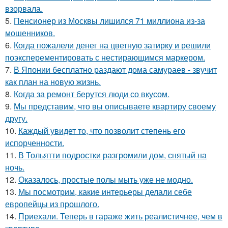
взорвала.
5.
Пенсионер из Москвы лишился 71 миллиона из-за
мошенников.
6.
Когда пожалели денег на цветную затирку и решили
поэксперементировать с нестирающимся маркером.
7.
В Японии бесплатно раздают дома самураев - звучит
как план на новую жизнь.
8.
Когда за ремонт берутся люди со вкусом.
9.
Мы представим, что вы описываете квартиру своему
другу.
10.
Каждый увидет то, что позволит степень его
испорченности.
11.
В Тольятти подростки разгромили дом, снятый на
ночь.
12.
Оказалось, простые полы мыть уже не модно.
13.
Мы посмотрим, какие интерьеры делали себе
европейцы из прошлого.
14.
Приехали. Теперь в гараже жить реалистичнее, чем в