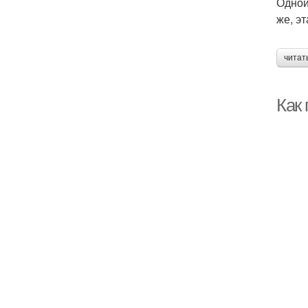
Одной
же, э
читат
Как 