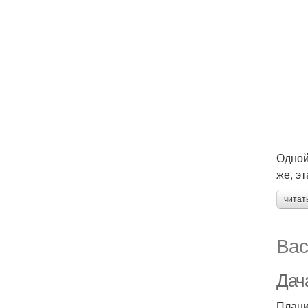
Одной
же, э
читат
Вас
Дача
Плани