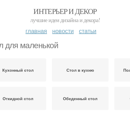
ИНТЕРЬЕР И ДЕКОР
лучшие идеи дизайна и декора!
главная
новости
статьи
л для маленькой
Кухонный стол
Стол в кухню
По
Откидной стол
Обеденный стол
Стол на кухне
Стулья для маленькой