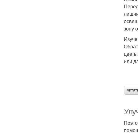
Перед
лишни
освещ
зону 
Изуче
Обрат
цветы
или д
читат
Улу
Поэто
помощ