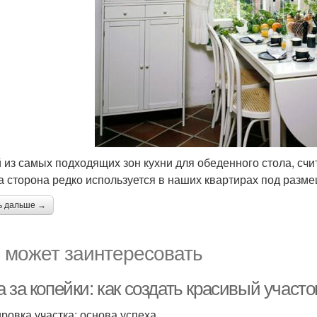
 из самых подходящих зон кухни для обеденного стола, счита
та сторона редко используется в наших квартирах под разм
ь дальше →
 может заинтересовать
 за копейки: как создать красивый участ
ровка участка: основа успеха