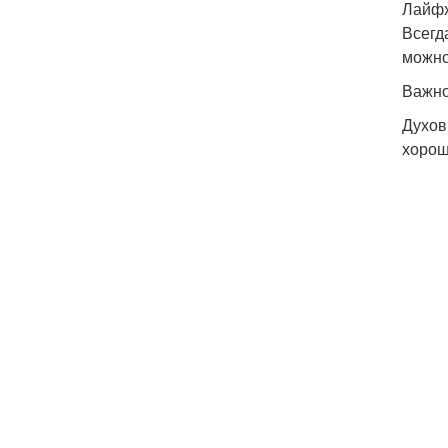
Лайфх
Всегд
можно
Важно
Духов
хорош