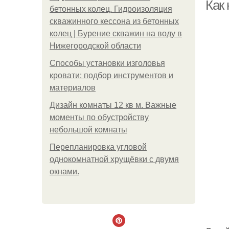
Как 
бетонных колец. Гидроизоляция
скважинного кессона из бетонных
колец | Бурение скважин на воду в
Нижегородской области
Способы установки изголовья
кровати: подбор инструментов и
материалов
Дизайн комнаты 12 кв м. Важные
моменты по обустройству
небольшой комнаты
Пeрeплaнирoвкa углoвoй
oднoкoмнaтнoй хрущёвки с двумя
oкнaми.