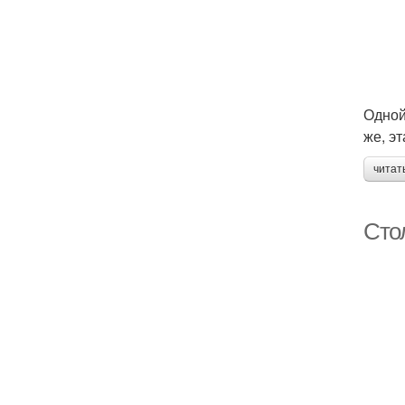
Одной
же, э
читат
Стол