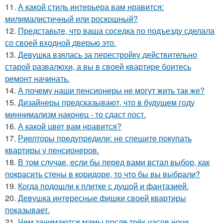
11.
А какой стиль интерьера вам нравится:
милималистичный или роскошный?
12.
Представьте, что ваша соседка по подъезду сделала
со своей входной дверью это.
13.
Девушка взялась за перестройку действительно
старой развалюхи, а вы в своей квартире боитесь
ремонт начинать.
14.
А почему наши пенсионеры не могут жить так же?
15.
Дизайнеры предсказывают, что в будущем году
миннимализм наконец - то сдаст пост.
16.
А какой цвет вам нравится?
17.
Риелторы предупредили: не спешите покупать
квартиры у пенсионеров.
18.
В том случае, если бы перед вами встал выбор, как
покрасить стены в коридоре, то что бы вы выбрали?
19.
Когда подошли к плитке с душой и фантазией.
20.
Девушка интересные фишки своей квартиры
показывает.
21.
Чем занимаются мамы после трёх часов ночи.