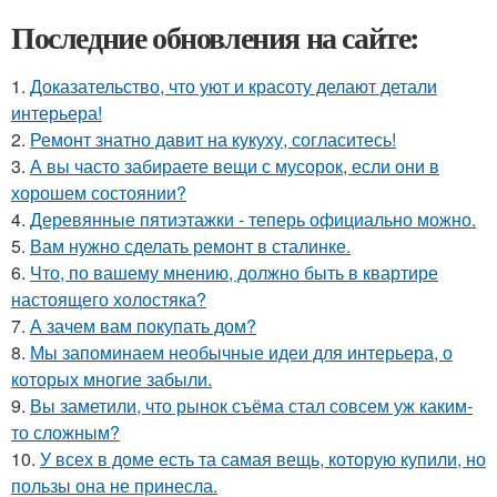
Последние обновления на сайте:
1.
Доказательство, что уют и красоту делают детали
интерьера!
2.
Ремонт знатно давит на кукуху, согласитесь!
3.
А вы часто забираете вещи с мусорок, если они в
хорошем состоянии?
4.
Деревянные пятиэтажки - теперь официально можно.
5.
Вам нужно сделать ремонт в сталинке.
6.
Что, по вашему мнению, должно быть в квартире
настоящего холостяка?
7.
А зачем вам покупать дом?
8.
Мы запоминаем необычные идеи для интерьера, о
которых многие забыли.
9.
Вы заметили, что рынок съёма стал совсем уж каким-
то сложным?
10.
У всех в доме есть та самая вещь, которую купили, но
пользы она не принесла.