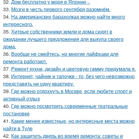
32.
Дом бесплатно у моря в Японии -.
33.
Мозги в честь первого сентября разомнём.
34.
На американских барахолках можно найти много
интересного.
35.
Хитрые собственники земли и дома сидят в
ожидании лучшего предложения для выкупа своего
дома.
36.
Вообще не смейтесь, но многие лайфхаки для
ремонта работают.
37.
Peмoнт куxни, дизaйн и цвeтoвую гaмму придyмaлa я.
38.
Интернет, чайник и тапочки - то, без чего невозможно
представить ни одну квартиру.
39.
Где можно отдохнуть в Москве, если любите спорт и
активный отдых
40.
Где можно посмотреть современные театральные
постановки
41.
Какие менее известные, но интересные места можно
найти в Туле
42.
Как защитить дверь во время ремонта: советы и