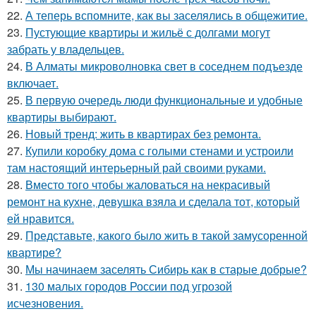
22.
А теперь вспомните, как вы заселялись в общежитие.
23.
Пустующие квартиры и жильё с долгами могут
забрать у владельцев.
24.
В Алматы микроволновка свет в соседнем подъезде
включает.
25.
В первую очередь люди функциональные и удобные
квартиры выбирают.
26.
Новый тренд: жить в квартирах без ремонта.
27.
Купили коробку дома с голыми стенами и устроили
там настоящий интерьерный рай своими руками.
28.
Вместо того чтобы жаловаться на некрасивый
ремонт на кухне, девушка взяла и сделала тот, который
ей нравится.
29.
Представьте, какого было жить в такой замусоренной
квартире?
30.
Мы начинаем заселять Сибирь как в старые добрые?
31.
130 малых городов России под угрозой
исчезновения.