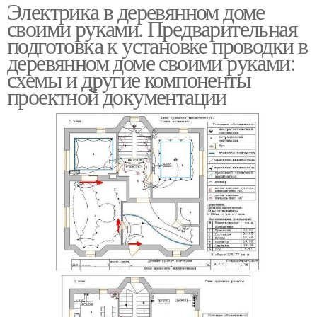
Электрика в деревянном доме
Требования к
Открытая
своими руками. Предварительная
электропроводки
электропроводка
подготовка к установке проводки в
деревянном доме своими руками:
схемы и другие компоненты
Электропроводки в
Электропроводки в
проектной документации
деревянном доме
кабель-каналах
Электропроводка на
Декоративная
даче
электропроводка