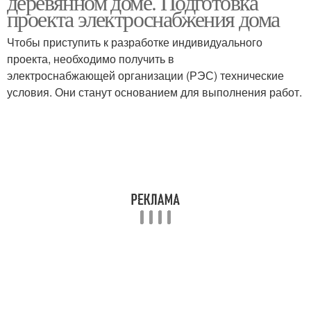
деревянном доме. Подготовка
проекта электроснабжения дома
Чтобы приступить к разработке индивидуального
Электропроводки в
Скрытая
проекта, необходимо получить в
кабель-каналах
электропроводка
электроснабжающей организации (РЭС) технические
условия. Они станут основанием для выполнения работ.
Электропроводки под
Электропроводки в
гипсокартоном
строении
Декоративная
электропроводка