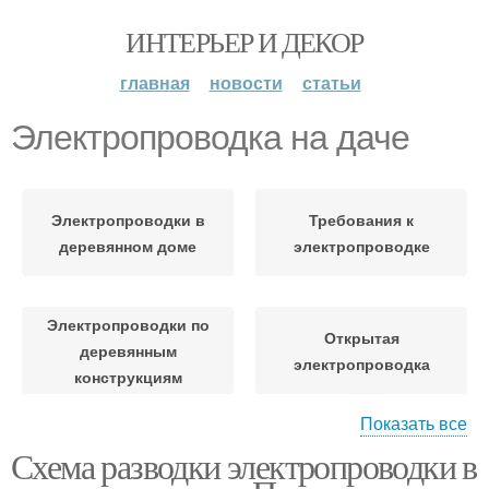
ИНТЕРЬЕР И ДЕКОР
главная
новости
статьи
Электропроводка на даче
Электропроводки в
Требования к
деревянном доме
электропроводке
Электропроводки по
Открытая
деревянным
электропроводка
конструкциям
Показать все
Схема разводки электропроводки в
Электропроводка в
Требования к
деревянном доме
электропроводки