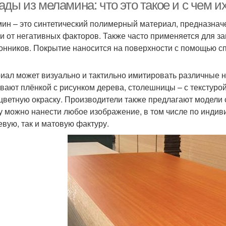
пенополистирола
ды из меламина: что это такое и с чем и
ин – это синтетический полимерный материал, предназна
и от негативных факторов. Также часто применяется для 
Панели на свайный
Панели для стен
Пане
онников. Покрытие наносится на поверхности с помощью с
фундамент
иал может визуально и тактильно имитировать различные 
вают плёнкой с рисунком дерева, столешницы – с текстуро
цветную окраску. Производители также предлагают модели 
у можно нанести любое изображение, в том числе по индив
евую, так и матовую фактуру.