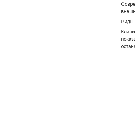
Совре
внешн
Виды 
Клинк
показ
остан