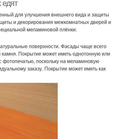
х едят
ченный для улучшения внешнего вида и защиты
защиты и декорирования межкомнатных дверей и
ли с утеплителем
пециальной меламиновой плёнки.
натуральные поверхности. Фасады чаще всего
й камня. Покрытие может иметь однотонную или
с фотопечатью, поскольку на меламиновую
идуальному заказу. Покрытие может иметь как