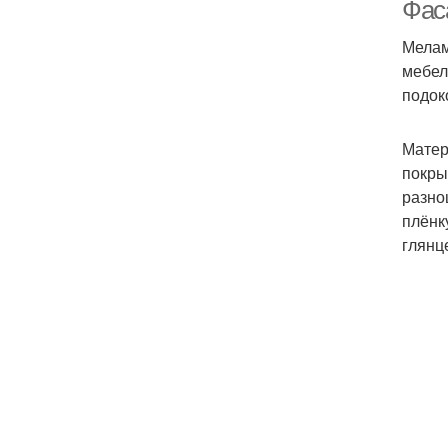
Фаса
Мелам
мебел
подок
Матер
покры
разно
плёнк
глянц