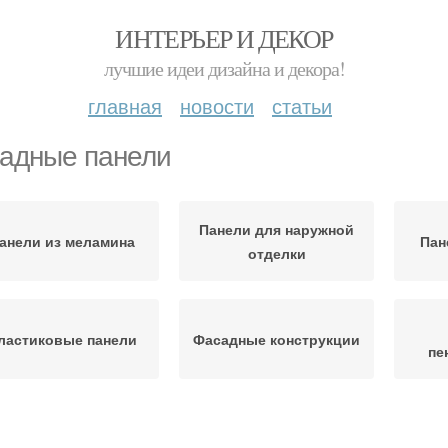
ИНТЕРЬЕР И ДЕКОР
лучшие идеи дизайна и декора!
главная
новости
статьи
адные панели
Панели для наружной
анели из меламина
Пан
отделки
ластиковые панели
Фасадные конструкции
пе
Панель из
Стеновые панели
Цо