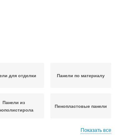
ели для отделки
Панели по материалу
Панели из
Пенопластовые панели
нополистирола
Показать все
кольные панели
Панели к фундаменту