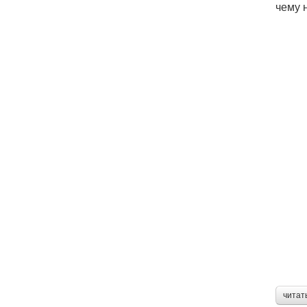
чему 
читат