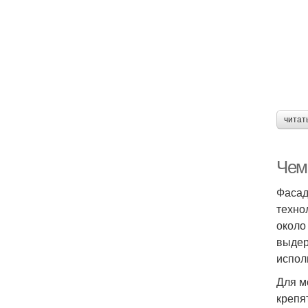
читат
Чем
Фасад
техно
около
выдер
испол
Для м
крепя