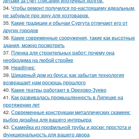
детьми за счёт списания ипотечных долгов.
34.
Чтобы ремонт получился по-настоящему идеальным,
не забудьте про зону для хозтоваров.
35.
Какие традиции и обычаи Сургута отличают его от
других городов
36.
Какие современные сооружения, такие как высотные
здания, можно посмотреть
37.
Пленка для строительных работ: почему она
необходима на любой стройке
38.
Headlines:
39.
Шикарный дом из бруса: как забытая технология
возвращает нам роскошь прошлого
40.
Какие театры работают в Орехово-Зуево
41.
Как развивалась промышленность в Липецке на
протяжении лет
42.
Современные конструкции металлических скамеек:
выбор дизайна для вашего интерьера
43.
Скамейка из профильной трубы и доски: простота и
функциональность для вашего двора