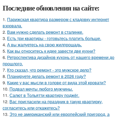
Последние обновления на сайте:
1.
Парижская квартира размером с кладовку интернет
взорвала.
2.
Вам нужно сделать ремонт в сталинке.
3.
Есть три квартиры - готовьтесь платить больше.
4.
А вы жалуетесь на свою жилпрощадь.
5.
Как вы относитесь к идее завести две кухни?
6.
Ретроспектива дизайнов кухонь от нашего времени до
прошлого.
7.
Кто сказал, что ремонт - это мужское дело?
8.
Планируете делать ремонт в 2026 году?
9.
Какие у вас мысли в голове от вида этой кровати?
10.
Подвал мечты любого мужчины.
11.
Салют в Тольятти квартиру поджёг.
12.
Вас пригласили на праздник в такую квартирку,
согласитесь или откажетесь?
13.
Это не американский или европейский пригород, а