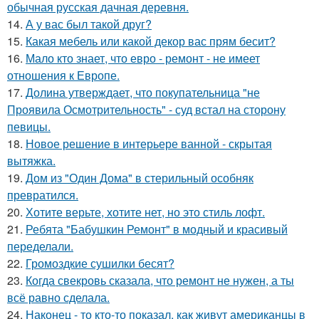
обычная русская дачная деревня.
14.
А у вас был такой друг?
15.
Какая мебель или какой декор вас прям бесит?
16.
Мало кто знает, что евро - ремонт - не имеет
отношения к Европе.
17.
Долина утверждает, что покупательница "не
Проявила Осмотрительность" - суд встал на сторону
певицы.
18.
Новое решение в интерьере ванной - скрытая
вытяжка.
19.
Дом из "Один Дома" в стерильный особняк
превратился.
20.
Хотите верьте, хотите нет, но это стиль лофт.
21.
Ребята "Бабушкин Ремонт" в модный и красивый
переделали.
22.
Громоздкие сушилки бесят?
23.
Когда свекровь сказала, что ремонт не нужен, а ты
всё равно сделала.
24.
Наконец - то кто-то показал, как живут американцы в