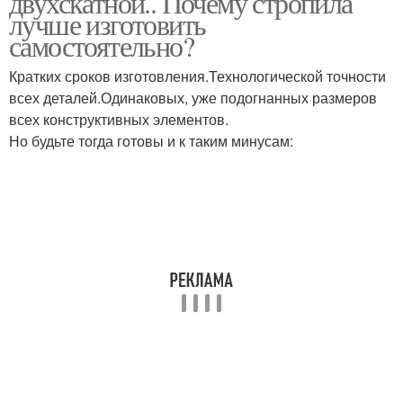
двухскатной.. Почему стропила
лучше изготовить
самостоятельно?
Системы для
Кратких сроков изготовления.Технологической точности
Односкатная крыша
односкатной крыши
всех деталей.Одинаковых, уже подогнанных размеров
всех конструктивных элементов.
Но будьте тогда готовы и к таким минусам:
Крыши для пристройки
Двускатные крыши
Крыша на гараж
Гаражные крыши
Крыша для гаража